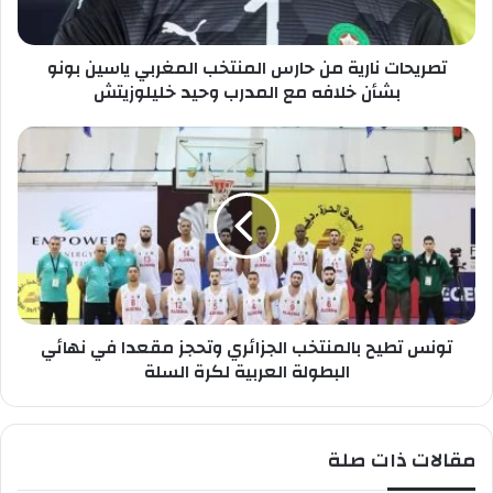
ا
ن
ص
ا
ب
تصريحات نارية من حارس المنتخب المغربي ياسين بونو
ر
ك
ي
بشأن خلافه مع المدرب وحيد خليلوزيتش
ة
م
ت
ن
و
ح
ن
ا
س
ر
ت
س
ط
ا
ي
ل
ح
م
ب
ن
تونس تطيح بالمنتخب الجزائري وتحجز مقعدا في نهائي
ا
ت
ل
البطولة العربية لكرة السلة
خ
م
ب
ن
ا
ت
مقالات ذات صلة
ل
خ
م
ب