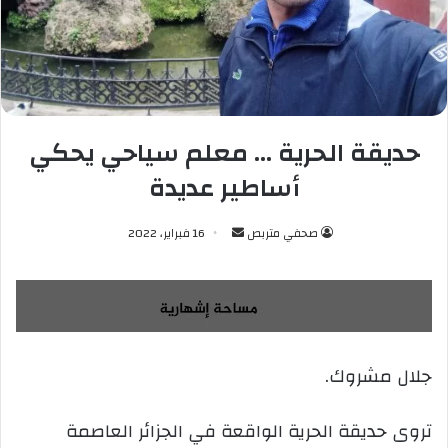
حديقة الحرية … معلم سياحي يحكي
أساطير عديدة
صحفي متربص
أ
16 فبراير، 2022
ر
س
ل
ب
ر
جلال مشروك.
ي
د
ا
تروى حديقة الحرية الواقعة في الجزائر العاصمة