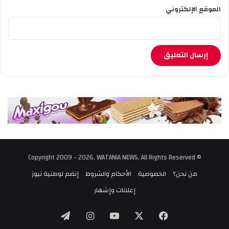
الموقع الإلكتروني
© Copyright 2009 - 2026, WATANIA NEWS, All Rights Reserved
من نحن؟
الخصوصية
الأحكام والشروط
إنضم لوطنية نيوز
إعلانات وإشهار
‫X
فيسبوك
‫YouTube
انستقرام
تيلقرام