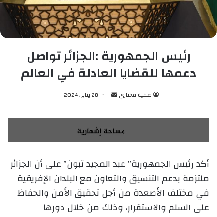
رئيس الجمهورية :الجزائر تواصل
دعمها للقضايا العادلة في العالم
صفية مختاري
أ
28 يناير، 2024
ر
س
ل
ب
ر
أكد رئيس الجمهورية” عبد المجيد تبون” على أن الجزائر
ي
ملتزمة بدعم التنسيق والتعاون مع البلدان الإفريقية
د
ا
في مختلف الأصعدة من أجل تحقيق الأمن والحفاظ
إ
على السلم والاستقرار، وذلك من خلال دورها
ل