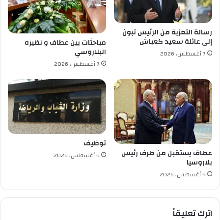
و
ي
ن
ج
4
رسالة التعزية من الرئيس تبون
.
إلى عائلة سعيد كعباش
مباحثات بين عطاف و نظيره
1
البلاروسي
7 أغسطس، 2026
ل
7 أغسطس، 2026
ش
م
ا
ل
ا
ف
ر
ق
توظيف
ي
عطاف يستقبل من طرف رئيس
6 أغسطس، 2026
ا
بلاروسيا
ف
6 أغسطس، 2026
ي
ر
ي
اترك تعليقاً
ا