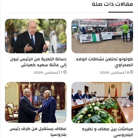
مقالات ذات صلة
ع
ي
د
ا
ل
ف
ط
ر
ا
كوتونو تحتضن نشاطات الوفد
رسالة التعزية من الرئيس تبون
ل
الصحراوي
إلى عائلة سعيد كعباش
م
8 أغسطس، 2026
7 أغسطس، 2026
ب
ا
ر
ك
ا
ل
س
ع
ي
عطاف يستقبل من طرف رئيس
مباحثات بين عطاف و نظيره
د
بلاروسيا
البلاروسي