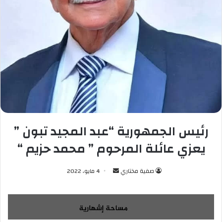
رئيس الجمهورية “عبد المجيد تبون ”
يعزي عائلة المرحوم ” محمد حزيم “
صفية مختاري
أ
4 مايو، 2022
ر
س
ل
ب