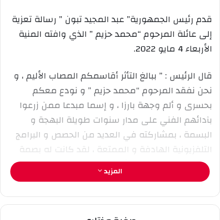
ر
قدم رئيس الجمهورية” عبد المجيد تبون ” رسالة تعزية
ي
إلى عائلة المرحوم “محمد حزيم ” الذي وافته المنية
د
ا
الأربعاء 4 مايو 2022.
إ
ل
قال الرئيس : ” ببالغ التأثر أقاسمكم المصاب الأليم ، و
ك
نحن نفقد المرحوم “محمد حزيم ” و نودع معكم
ت
ر
بحسرى و ألم وجهة بارزا ، و إسما مبدعا ممن زرعوا
و
بآدائهم الفني على مدار سنوات طويلة البهجة و
ن
البسمة ، بمشاركته في العديد من الحصص و البرامج
ي
التلفزيونية الهادفة و الممتعة ، لقد كانت له بصمة
ا
خاصة و حضور جذاب ،يشهد عليهما مايحضى المرحوم
المزيد
من مودة لدى الجزائريين و الجزائريات الذين
سيحتفظون له صورة الفنان المبدع ، و الملتزم الجدير
بالتقدير “.