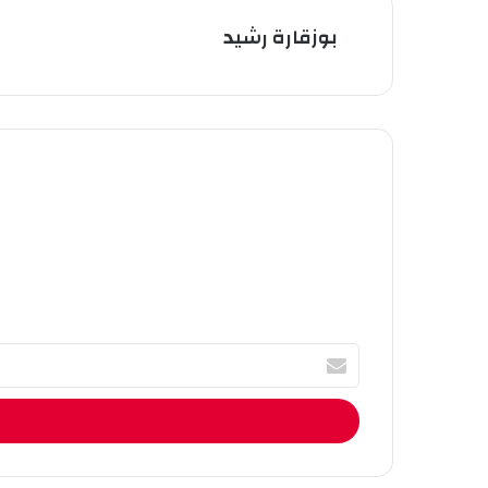
بوزقارة رشيد
أ
ك
ت
ب
ا
ل