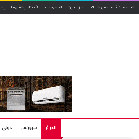
الجمعة, 7 أغسطس 2026
من نحن؟
الخصوصية
الأحكام والشروط
إنض
الجزائر
سبورتس
دولي