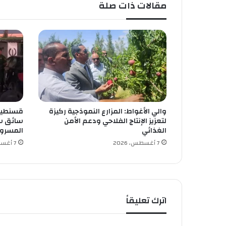
مقالات ذات صلة
ت
ر
ا
ه
ن
ع
ل
ى
ت
و
والي الأغواط: المزارع النموذجية ركيزة
قسنطينة
ح
لتعزيز الإنتاج الفلاحي ودعم الأمن
سائق سي
ي
الغذائي
المسرو
د
7 أغسطس، 2026
7 أغسطس، 2026
ص
ف
و
ف
ا
ل
اترك تعليقاً
ش
ب