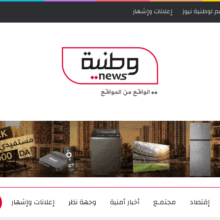
م لوطنية نيوز
إعلانات وإشهار
إقتصاد
مجتمـع
أخبار أمنية
وجهة نظر
إعلانات وإشهار