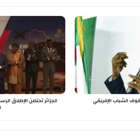
ا
ل
ج
ز
ا
ئ
ر
ت
ح
ت
ض
ن
ا
صفوف الشباب الإفريقي
الجزائر تحتضن الإطلاق الرس
ل
ا
إ
ط
ل
ا
ق