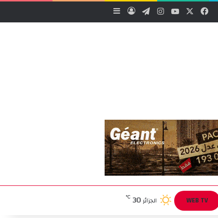
‫X
فيسبوك
‫YouTube
انستقرام
تيلقرام
تسجيل الدخول
إضافة عمود جانبي
30
℃
WEB TV
الجزائر