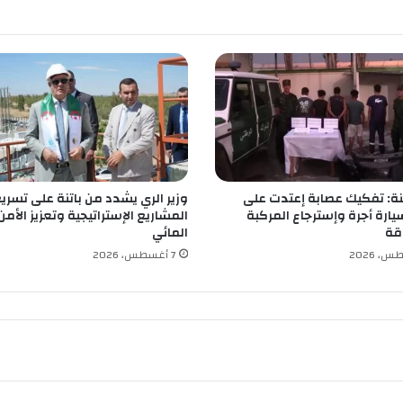
ا
ل
ر
س
م
ي
ل
ل
ش
ر
: تفكيك عصابة إعتدت على
وزير الري يشدد من باتنة على تسري
ك
ارة أجرة وإسترجاع المركبة
المشاريع الإستراتيجية وتعزيز الأمن
ة
قة
المائي
ا
7 أغسطس، 2026
ل
إ
ف
ر
ي
ق
ي
ة