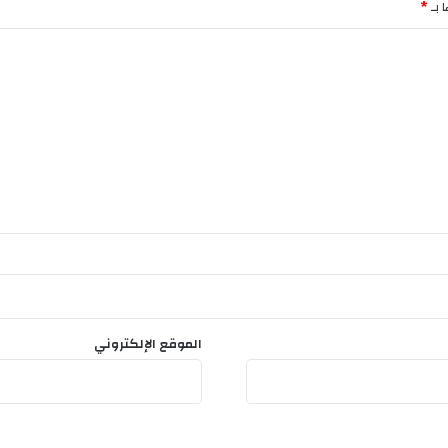
ل
 بـ
*
ل
ت
ج
ا
ر
ة
و
ا
ل
ص
ن
ا
ع
ة
ل
د
الموقع الإلكتروني
ع
م
ا
ل
ت