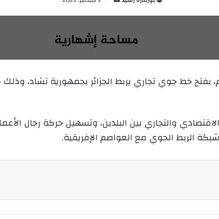
ر
س
ل
ب
ر
ي
م، بفتح خط جوي تجاري يربط الجزائر بجمهورية تشاد، وذلك خ
د
ا
إ
ل
لاقتصادي والتجاري بين البلدين، وتسهيل حركة رجال الأعمال
ك
شبكة الربط الجوي مع العواصم الإفريقية.
ت
ر
و
ن
ي
ا