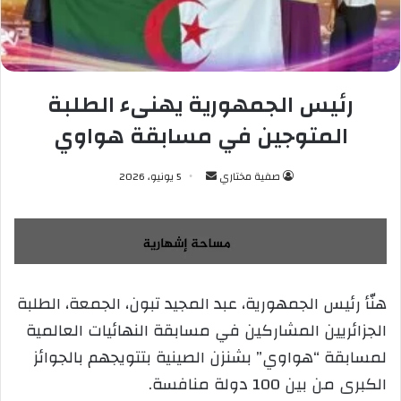
رئيس الجمهورية يهنىء الطلبة
المتوجين في مسابقة هواوي
صفية مختاري
أ
5 يونيو، 2026
ر
س
ل
ب
ر
هنّأ رئيس الجمهورية، عبد المجيد تبون، الجمعة، الطلبة
ي
الجزائريين المشاركين في مسابقة النهائيات العالمية
د
ا
لمسابقة “هواوي” بشنزن الصينية بتتويجهم بالجوائز
إ
الكبرى من بين 100 دولة منافسة.
ل