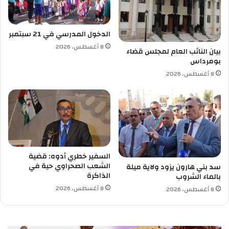
ن
ر
م
م
ي
و
الدخول المدرسي في 21 سبتمبر
ة
ا
8 أغسطس، 2026
ض
بيان النائب العام لمجلس قضاء
بومرداس
ي
ع
8 أغسطس، 2026
ا
ل
ب
ك
ا
ل
و
السفير خطري أدوه: قضية
ر
الشعب الصحراوي حية في
سد بني هارون يزود ولاية ميلة
ي
الذاكرة
بالماء الشروب
ا
8 أغسطس، 2026
ف
8 أغسطس، 2026
ي
ا
ل