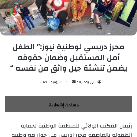
محرز دريسي لوطنية نيوز:” الطفل
أمل المستقبل وضمان حقوقه
يضمن تنشئة جيل واثق من نفسه “
لبنى بوخليفة
أ
29 يونيو، 2020
ر
س
ل
ب
ر
رئيس المكتب الولائي للمنظمة الوطنية لحماية
ي
الطفولة بالعاصمة محرز إدريس في حوار مع وطنية
د