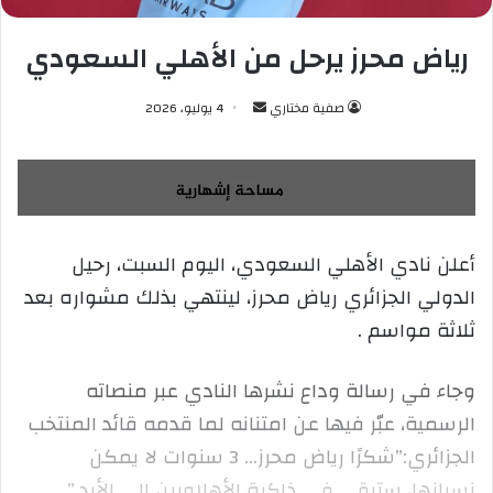
رياض محرز يرحل من الأهلي السعودي
صفية مختاري
أ
4 يوليو، 2026
ر
س
ل
ب
ر
أعلن نادي الأهلي السعودي، اليوم السبت، رحيل
ي
الدولي الجزائري رياض محرز، لينتهي بذلك مشواره بعد
د
ا
ثلاثة مواسم .
إ
ل
وجاء في رسالة وداع نشرها النادي عبر منصاته
ك
الرسمية، عبّر فيها عن امتنانه لما قدمه قائد المنتخب
ت
ر
الجزائري:”شكرًا رياض محرز… 3 سنوات لا يمكن
و
نسيانها، ستبقى في ذاكرة الأهلاويين إلى الأبد.”