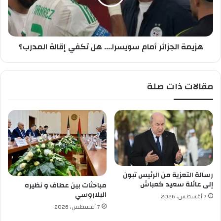
ف
ا
ة
ل
غ
ج
ي
ز
ر
هزيمة الجزائر أمام سويسرا.... هل تكفي إقالة المدرب؟
ا
ش
ئ
ر
ر
ع
أ
مقالات ذات صلة
ي
م
ة
ا
:
م
ت
س
و
و
ق
ي
ي
س
ف
ر
1
ا
رسالة التعزية من الرئيس تبون
5
.
إلى عائلة سعيد كعباش
مباحثات بين عطاف و نظيره
ش
.
البلاروسي
7 أغسطس، 2026
خ
.
7 أغسطس، 2026
ص
.