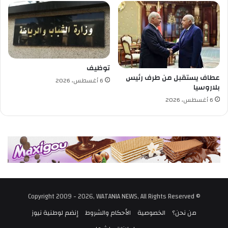
ه
ل
ت
ك
ف
ي
إ
توظيف
ق
عطاف يستقبل من طرف رئيس
6 أغسطس، 2026
ا
بلاروسيا
ل
6 أغسطس، 2026
ة
ا
ل
م
د
ر
ب
؟
© Copyright 2009 - 2026, WATANIA NEWS, All Rights Reserved
من نحن؟
الخصوصية
الأحكام والشروط
إنضم لوطنية نيوز