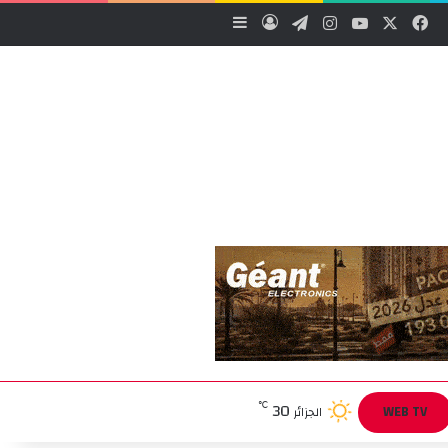
‫X
فيسبوك
‫YouTube
انستقرام
تيلقرام
تسجيل الدخول
إضافة عمود جانبي
30
℃
WEB TV
الجزائر