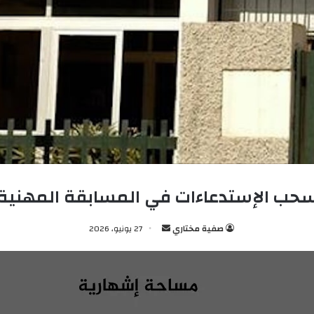
حب الإستدعاءات في المسابقة المهنية
صفية مختاري
أ
27 يونيو، 2026
ر
س
ل
ب
ر