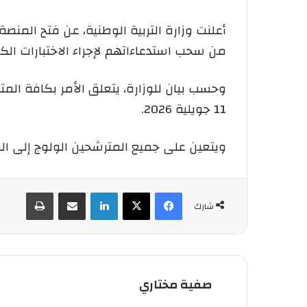
من سحب استدعاءاتهم لإجراء الاختبارات الكتا
11 جويلية 2026.
ويتعين على جميع المترشحين الولوج إلى المنصة الرقمية ابتداء من يوم السب
فيسبوك
‫X
لينكدإن
شارك عبر الإيميل
طباعة
شارك
صفية مختاري