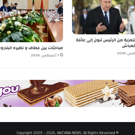
ج
م
د
ع
و
ة
تعزية من الرئيس تبون إلى عائلة
ل
عباش
ل
مباحثات بين عطاف و نظيره البلار
إ
7 أغسطس، 2026
س
ت
ث
م
ا
ر
© Copyright 2009 - 2026, WATANIA NEWS, All Rights Reserved