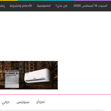
السبت, 8 أغسطس 2026
من نحن؟
الخصوصية
الأحكام والشروط
إنضم
الجزائر
سبورتس
دولي