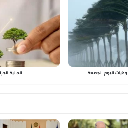
ل
ج
ا
ل
ي
ة
ا
ل
ج
ز
ا
ئ
لايات اليوم الجمعة
الجالية الجز
ر
ي
ة
ب
ا
ل
خ
ا
ر