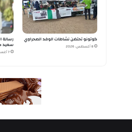
ق
ع
ة
ب
ع
د
كوتونو تحتضن نشاطات الوفد الصحراوي
رسالة ال
ة
سعيد ك
و
8 أغسطس، 2026
ل
7 أغسطس، 2026
ا
ي
ا
ت
ا
ل
ي
و
م
ا
ل
ج