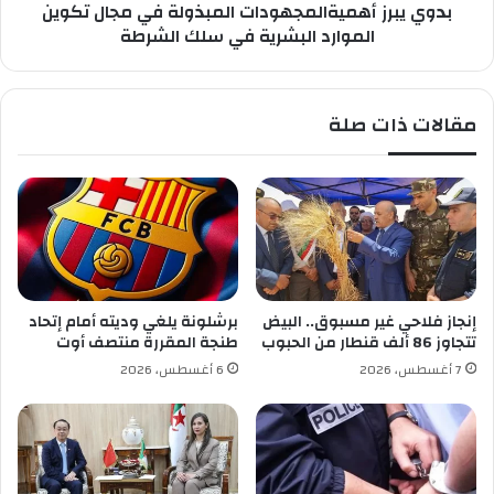
ب
بدوي يبرز أهميةالمجهودات المبذولة في مجال تكوين
ه
ا
م
الموارد البشرية في سلك الشرطة
ل
ي
ق
ة
و
ا
مقالات ذات صلة
ى
ل
أ
م
ك
ج
ا
ه
ب
و
ر
د
ي
ا
ح
ت
ت
ا
إنجاز فلاحي غير مسبوق.. البيض
برشلونة يلغي وديته أمام إتحاد
ل
ل
تتجاوز 86 ألف قنطار من الحبوب
طنجة المقررة منتصف أوت
ا
م
7 أغسطس، 2026
6 أغسطس، 2026
ل
ب
م
ذ
ر
و
ت
ل
ب
ة