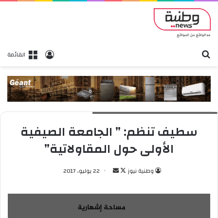
بحث
تسجيل الدخول
القائمة
الوكالة الوطنية لدعم تشغيل الشباب سطيف
سطيف تنظم: ” الجامعة الصيفية
الأولى حول المقاولاتية”
وطنية نيوز
ت
أ
22 يوليو، 2017
ا
ر
ب
س
ع
ل
ع
ب