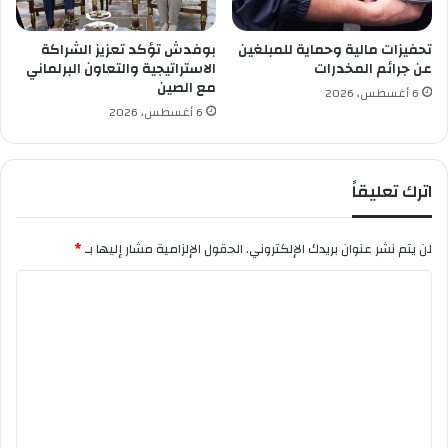
ة
ف
ا
ي
ل
م
تحفيزات مالية وحماية للمبلغين
بوفدش تؤكد تعزيز الشراكة
ث
ج
عن جرائم المخدرات
الاستراتيجية والتعاون البرلماني
ا
ا
مع الصين
6 أغسطس، 2026
ل
ل
6 أغسطس، 2026
ث
ت
ة
ك
و
اترك تعليقاً
ي
ن
ا
لن يتم نشر عنوان بريدك الإلكتروني.
الحقول الإلزامية مشار إليها بـ
*
ل
م
ا
و
ل
ا
ر
ت
د
ع
ا
ل
ل
ب
ي
ش