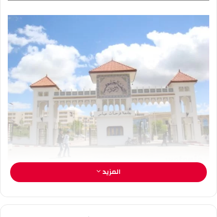
ل
ر
ى
ي
X
د
ا
إ
ل
ك
ت
ر
و
ن
ي
ا
المزيد
الوكالة الوطنية لدعم تشغيل الشباب فرع سطيف وجامعة فرحات عباس
تنظمان الجامعة الصيفية للمقاولاتية
سطيف: معيزة لامية