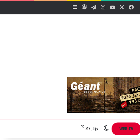
‫X
فيسبوك
‫YouTube
انستقرام
تيلقرام
تسجيل الدخول
إضافة عمود جانبي
27
℃
WEB TV
الجزائر