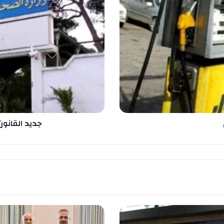
د
ي
د
ا
ل
ق
ا
ن
و
ن
ا
ل
جديد القانو
أ
س
ا
س
ي
ل
م
س
ت
خ