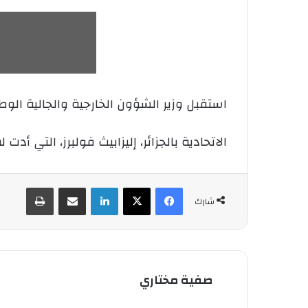
استقبل وزير الشؤون الخارجية والجالية الوطن
الاتحادية بالجزائر، إليزابيث فولبرز، التي أدت 
فيسبوك
‫X
لينكدإن
شارك عبر الإيميل
طباعة
شارك
صفية مختاري