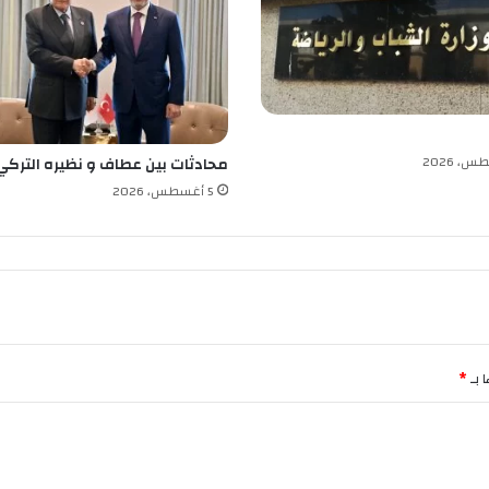
د
م
ي
ا
ل
ص
ح
محادثات بين عطاف و نظيره التركي
ة
5 أغسطس، 2026
 بـ
*