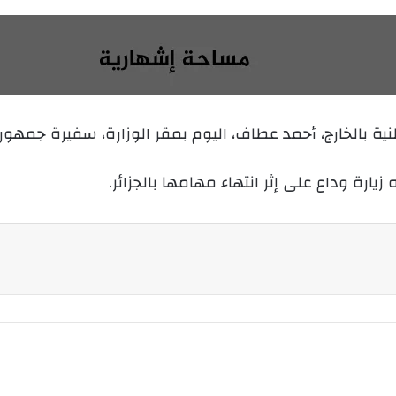
ر
س
ل
ب
ر
ي
ية بالخارج، أحمد عطاف، اليوم بمقر الوزارة، سفيرة جمهورية
د
ا
إ
له زيارة وداع على إثر انتهاء مهامها بالجزائر.
ل
ك
ت
ر
و
ن
ي
ا