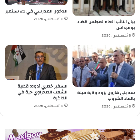
ت
س
ا
ط
الدخول المدرسي في 21 سبتمبر
ل
ي
8 أغسطس، 2026
ي
ن
بيان النائب العام لمجلس قضاء
بومرداس
و
م
8 أغسطس، 2026
السفير خطري أدوه: قضية
الشعب الصحراوي حية في
سد بني هارون يزود ولاية ميلة
الذاكرة
بالماء الشروب
8 أغسطس، 2026
8 أغسطس، 2026