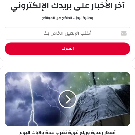
آخر الأخبار على بريدك الإلكتروني
وطنية نيوز... الواقع من المواقع
أ
ك
ت
ب
ا
ل
إ
ي
أ
م
م
ي
ط
ل
ا
ا
ر
ل
ر
خ
ع
ا
د
ص
ي
ب
أمطار رعدية ورياح قوية تضرب عدة ولايات اليوم
ة