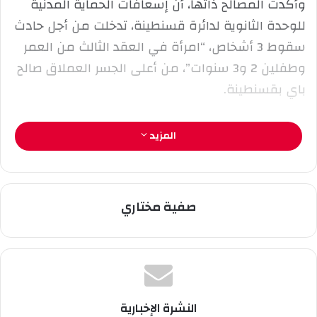
وأكدت المصالح ذاتها، أن إسعافات الحماية المدنية
ك
للوحدة الثانوية لدائرة قسنطينة، تدخلت من أجل حادث
ت
ر
سقوط 3 أشخاص، “امرأة في العقد الثالث من العمر
و
وطفلين 2 و3 سنوات”، من أعلى الجسر العملاق صالح
ن
باي بقسنطينة.
ي
ا
المزيد
صفية مختاري
النشرة الإخبارية