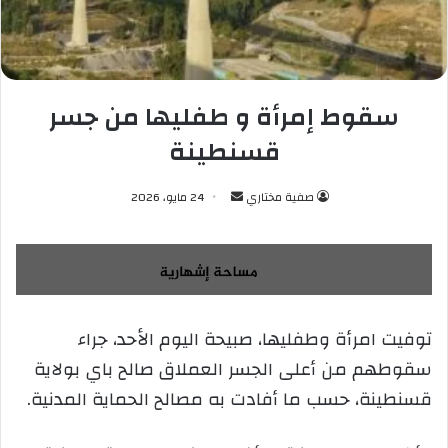
سقوط إمرأة و طفليها من جسر
قسنطينة
صفية مختاري
أ
24 مايو، 2026
ر
س
ل
ب
ر
توفيت امرأة وطفليها، صبيحة اليوم الأحد، جراء
ي
سقوطهم من أعلى الجسر العملاق صالح باي بولاية
د
ا
قسنطينة، حسب ما أفادت به مصالح الحماية المدنية.
إ
ل