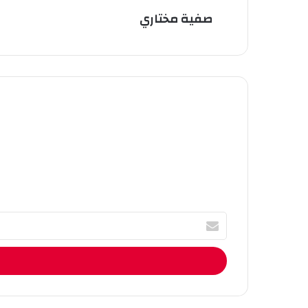
صفية مختاري
أ
ك
ت
ب
ا
ل
إ