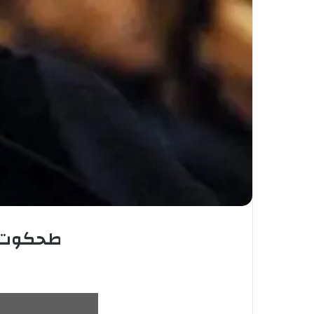
طحكوت: 10 سنوات حبس نافدة و غرامة 100 ملي