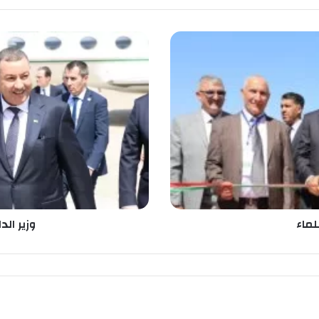
و
ز
ي
ر
ا
ل
د
ا
خ
ل
ي
ة
س
لماء
وزير ال
ع
ي
و
د
ي
ح