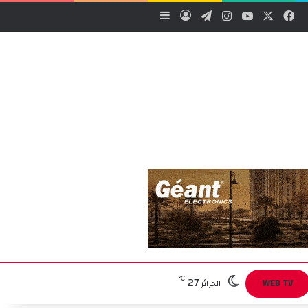
‫X
فيسبوك
‫YouTube
انستقرام
تيلقرام
تسجيل الدخول
إضافة عمود جانبي
27
℃
WEB TV
الجزائر