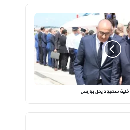
داخلية سعيود يحل بباريس