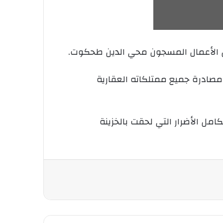
ل الأعمال المسجون محي الدين طحكوت.
وات حبسا نافذا وغرامة مالية قدرها 8 مليون دينار مع مصادرة جميع ممتلكاته العقارية
حكوت محي الدين، دفع مبلغ 100 مليون دينار جبرا لكامل الأضرار التي لحقت بالخزينة