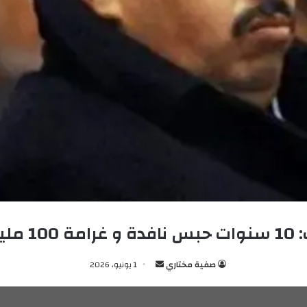
ون دينار
صفية مختاري
أ
1 يونيو، 2026
ر
س