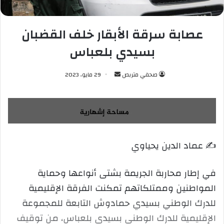
عصابة سرقة الأبقار خلف القضبان
بسيدي بلعباس
صحفي متربص
أ
29 مايو، 2023
ر
س
ل
ب
ر
✍️ عماد الدين يحياوي
ي
د
ا
في إطار محاربة الجريمة بشتى أنواعها وحماية
إ
المواطنين وممتلكاتهم تمكنت الفرقة الإقليمية
ل
للدرك الوطني بسيدي حمادوش التابعة للمجموعة
ك
الإقليمية للدرك الوطني بسيدي بلعباس، من توقيف
ت