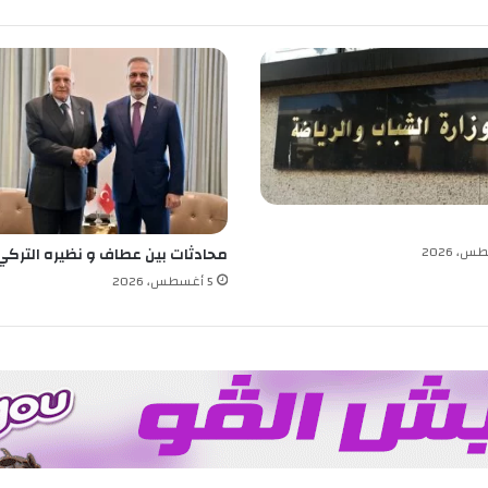
ل
ط
ة
ا
ل
و
ط
ن
ي
ة
ل
محادثات بين عطاف و نظيره التركي
ل
5 أغسطس، 2026
إ
ن
ت
خ
ا
ب
ا
ت
ت