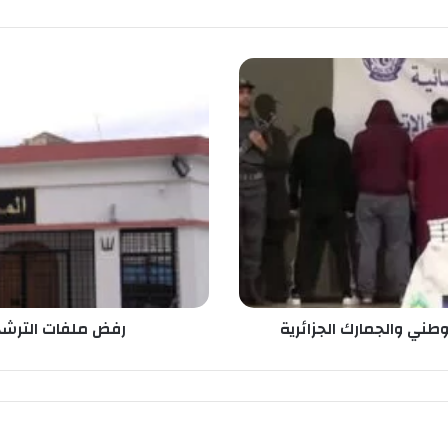
ر
ف
ض
م
ل
ف
ا
ت
ا
ل
ت
ر
ش
وطني والجمارك الجزائرية
رفض ملفات الترشح 
ح
.
.
ا
ل
س