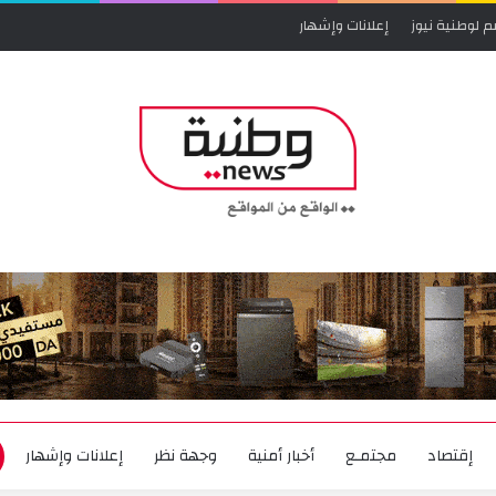
م لوطنية نيوز
إعلانات وإشهار
إقتصاد
مجتمـع
أخبار أمنية
وجهة نظر
إعلانات وإشهار