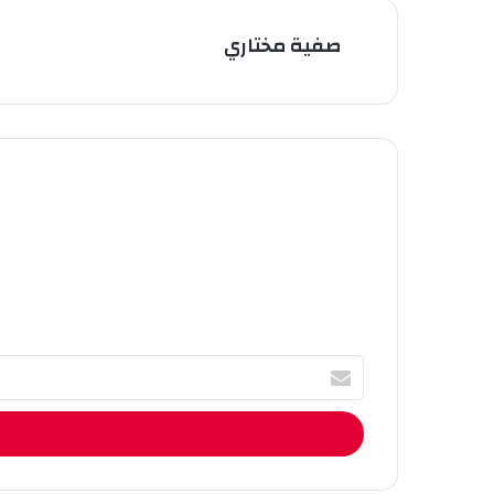
صفية مختاري
أ
ك
ت
ب
ا
ل