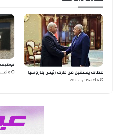
ش
ت
ر
ك
ة
ب
ي
ن
ا
توظيف
ل
أ
عطاف يستقبل من طرف رئيس بلاروسيا
6 أغسطس، 2026
م
6 أغسطس، 2026
ن
ا
ل
و
ط
ن
ي
و
ا