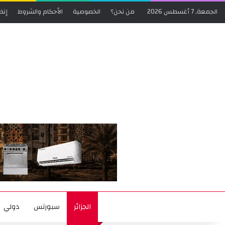
الجمعة, 7 أغسطس 2026
من نحن؟
الخصوصية
الأحكام والشروط
إنض
الجزائر
سبورتس
دولي