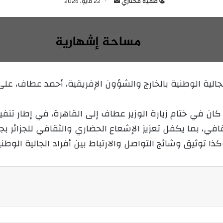
صفية مختاري
أ
22 مايو، 2026
ر
س
ل
ب
ر
ي
لجالية الوطنية بالخارج والشؤون الإفريقية، أحمد عطاف، على
د
ا
إ
 كان في ختام زيارة الوزير عطاف إلى القاهرة، في إطار تنف
ل
افي، بما يكفل تعزيز الإشعاع الحضاري والثقافي للجزائر بج
ك
ذا توثيق وشائج التواصل والارتباط بين أفراد الجالية الوطن
ت
ر
و
ن
ي
ا