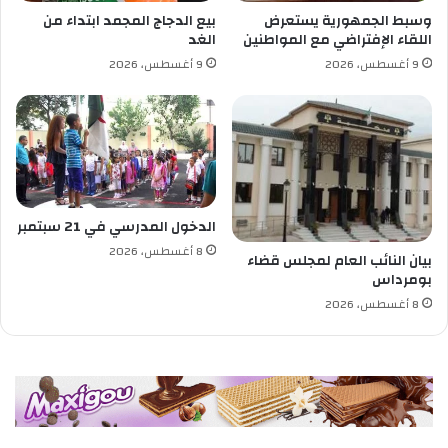
و
وسبط الجمهورية يستعرض
بيع الدجاج المجمد ابتداء من
س
اللقاء الإفتراضي مع المواطنين
الغد
ي
9 أغسطس، 2026
9 أغسطس، 2026
ط
ا
ل
ج
م
ه
و
ر
الدخول المدرسي في 21 سبتمبر
ي
8 أغسطس، 2026
بيان النائب العام لمجلس قضاء
ة
بومرداس
ت
ح
8 أغسطس، 2026
ت
ف
ل
ب
ا
ل