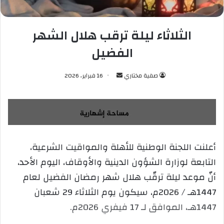
الثلاثاء ليلة ترقب هلال الشهر
الفضيل
صفية مختاري
أ
16 فبراير، 2026
ر
س
ل
ب
ر
أعلنت اللجنة الوطنية للأهلة والمواقيت الشرعية،
ي
التابعة لوزارة الشؤون الدينية والأوقاف، اليوم الأحد،
د
ا
أنّ موعد ليلة ترقّب هلال شهر رمضان الفضيل لعام
إ
1447هـ / 2026م، سيكون يوم الثلاثاء 29 شعبان
ل
1447هـ، الموافق لـ 17 فيفري 2026م.
ك
ت