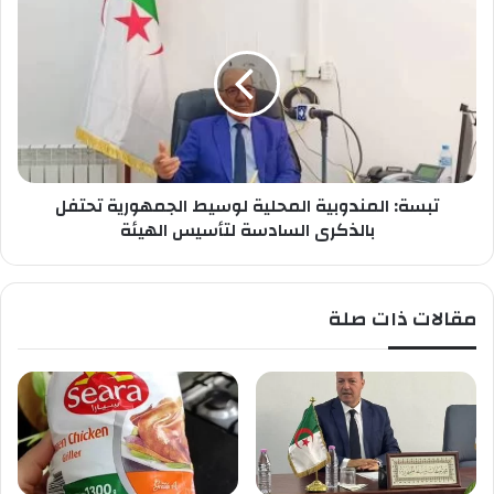
ب
س
ة
:
ا
ل
م
ن
تبسة: المندوبية المحلية لوسيط الجمهورية تحتفل
د
و
بالذكرى السادسة لتأسيس الهيئة
ب
ي
ة
مقالات ذات صلة
ا
ل
م
ح
ل
ي
ة
ل