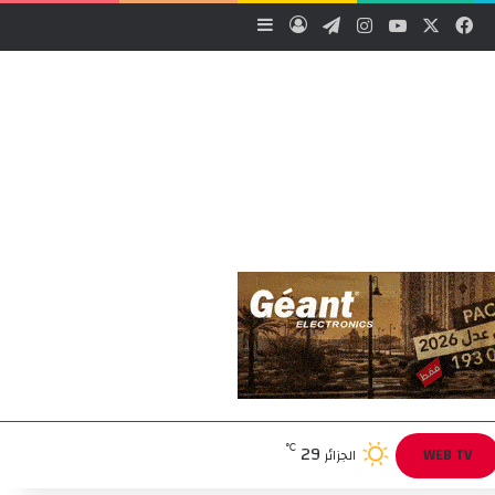
‫X
فيسبوك
‫YouTube
انستقرام
تيلقرام
تسجيل الدخول
إضافة عمود جانبي
29
℃
WEB TV
الجزائر