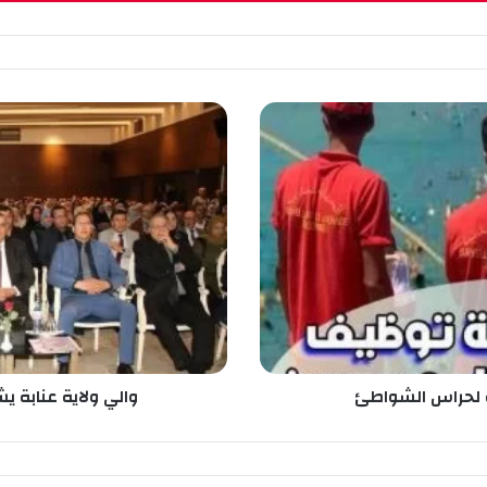
و
ا
ل
ي
و
ل
ا
ي
ة
ع
ن
ا
ب
قة لحراس الشواطئ
والي ولاية عنابة ي
ة
ي
ش
ر