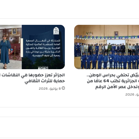
ف
ع
ل
ى
إ
ح
ي
ا
ء
ا
ل
البيّض تحتفي بحراس الوطن..
الجزائر تعزز حضورها في النقاشات ا
ي
الشرطة الجزائرية تكتب 64 عامًا من
حماية للثراث الثقافي
و
وتدخل عصر الأمن الرقم
م
8 يوليو، 2026
ا
ل
ع
ا
ل
م
ي