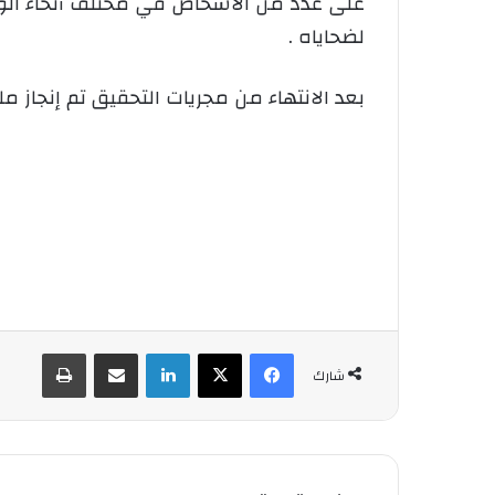
لضحاياه .
بعد الانتهاء من مجريات التحقيق تم إنجاز م
فيسبوك
‫X
لينكدإن
شارك عبر الإيميل
طباعة
شارك