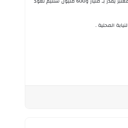
على عدد من الأشخاص في مختلف أنحاء الوطن، وهو ما مكن عناصر الشرطة من استرجاع مبلغ مالي معتبر يقدر بـ مليار و600 مليون سنتيم تعود
يابة المحلية .