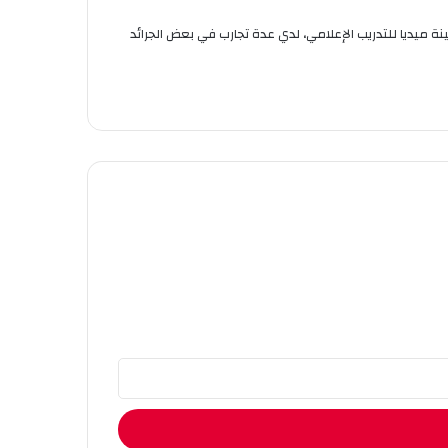
استر 2 في العلوم السياسية والعلاقات الدولية من جامعة قسنطينة 3. خريجة معهد وطينة ميديا للتدريب الإعلامي، لدي عدة تجارب في بعض الجرائد