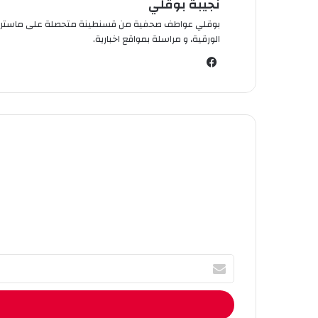
نجيبة بوقلي
الورقية، و مراسلة بمواقع اخبارية.
في
سب
وك
أ
ك
ت
ب