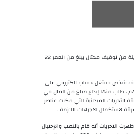
تمكنت فرقة مكافحة الجرائم السيبرانية التابعة للمصلحة الولائية للشرطة القضائية بأمن ولاية قسنطينة من توقيف محتال يبلغ من العمر 22
رف شخص يستغل حساب الكتروني على
تثمار في الأسهم ، طلب منها إيداع مبلغ من المال في
 التحريات الميدانية التي مكنت عناصر
ة لاستكمال الاجراءات اللازمة .
ت التحريات أنه قام بالنصب والإحتيال