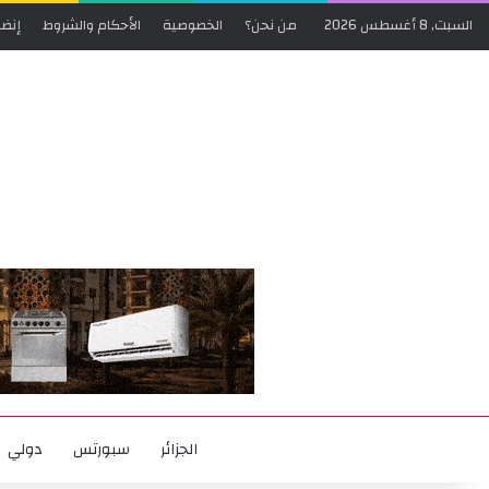
السبت, 8 أغسطس 2026
من نحن؟
الخصوصية
الأحكام والشروط
إنضم
الجزائر
سبورتس
دولي