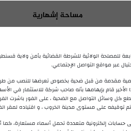
س
ل
ب
ر
ي
د
ا
إ
ل
ال عبر مواقع التواصل الإجتماعي.
ك
ت
سمية مقدمة من قبل ضحية بخصوص تعرضها للنصب من ط
ر
لتواصل الإجتماعي INSTAGRAM ، هذا الأخير قام بإيهامها بأنه صاحب شركة للاس
و
ن
ع كل وسائل التواصل مع الضحية ، على الفور باشرت الفرقة
ي
م توقيفه على مستوى مدينة الخروب ، و اقتياده لمقر الفرق
ا
حسابات إلكترونية متعددة تحمل أسماء مستعارة، كما أظهر