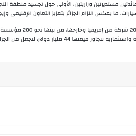
تين مستديرتين وزاريتين، الأولى حول تجسيد منطقة التجارة
ارات، ما يعكس التزام الجزائر بتعزيز التعاون الإقليمي وإي
ويشارك في هذا الحدث الدو
35 ألف زائر مهني، مع توقيع اتفاقيات تجارية واستثمارية تتجاوز