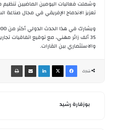
وشملت فعاليات اليومين الماضيين تنظيم مائد
تعزيز الاندماج الإفريقي في مجال صناعة السي
والاستثماري بين القارات.
فيسبوك
‫X
لينكدإن
شارك عبر الإيميل
طباعة
شارك
بوزقارة رشيد