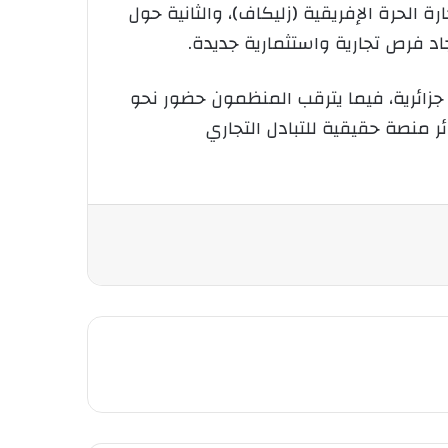
 الحرة الإفريقية (زليكاف)، والثانية حول
جاد فرص تجارية واستثمارية جديدة.
لي أكثر من 2000 شركة من إفريقيا وخارجها، من بينها نحو 200 مؤسسة جزائرية، فيما يترقب المنظمون حضور نحو
 قيمتها 44 مليار دولار، لتجعل من الجزائر منصة حقيقية للتبادل التجاري