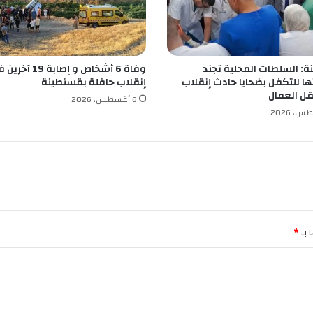
ز
ا
ل
ت
: السلطات المحلية تجند
وفاة 6 أشخاص و إصابة 19 آ
ع
تها للتكفل بضحايا حادث إنقلاب
إنقلاب حافلة بقسنطينة
ا
قل العمال
و
6 أغسطس، 2026
ن
ف
ي
ا
ل
ف
ل
ا
ح
 بـ
*
ة
و
ا
ل
ص