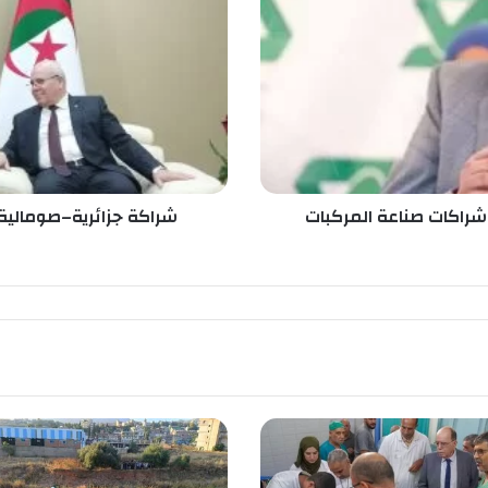
ك
ة
ج
ز
ا
ئ
ر
ي
ة
–
ق شراكات صناعة المركبات
شراكة جزائرية–صومالية ل
ص
و
م
ا
ل
ي
ة
ل
ت
ع
ز
ي