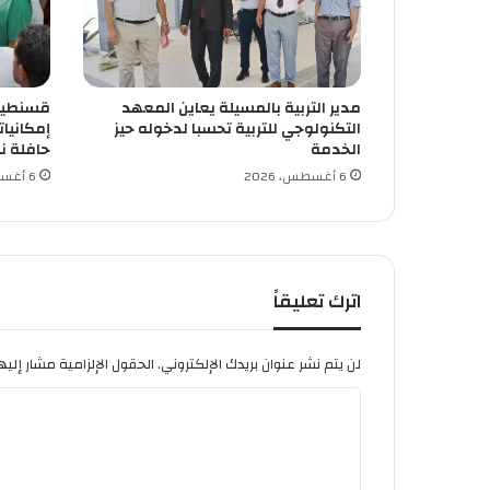
ر
م
ن
ص
مدير التربية بالمسيلة يعاين المعهد
قسنطينة
ة
التكنولوجي للتربية تحسبا لدخوله حيز
إمكانيا
ل
الخدمة
حافلة ن
إ
6 أغسطس، 2026
6 أغسطس، 2026
ط
ل
ا
ق
ش
ر
اترك تعليقاً
ا
ك
ا
لن يتم نشر عنوان بريدك الإلكتروني.
الحقول الإلزامية مشار إليها
ت
ا
ص
ن
ل
ا
ت
ع