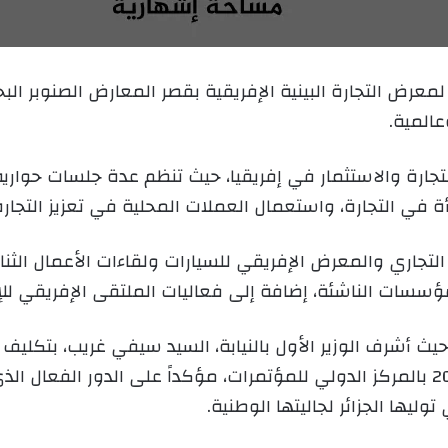
ب
ر
ي
عرض التجارة البينية الإفريقية بقصر المعارض الصنوبر البح
د
المية.
ا
إ
ل
جارة والاستثمار في إفريقيا، حيث تنظم عدة جلسات حوارية
ك
ي التجارة، واستعمال العملات المحلية في تعزيز التجارة ال
ت
ر
جاري والمعرض الإفريقي للسيارات ولقاءات الأعمال الثنائ
و
ن
للمؤسسات الناشئة، إضافة إلى فعاليات الملتقى الإفريقي لل
ي
ا
يث أشرف الوزير الأول بالنيابة، السيد سيفي غريب، بتكليف
تبون، على افتتاح يوم الجاليات الإفريقية 2025 بالمركز الدولي للمؤتمرات، مؤكداً عل
وليها الجزائر لجاليتها الوطنية.