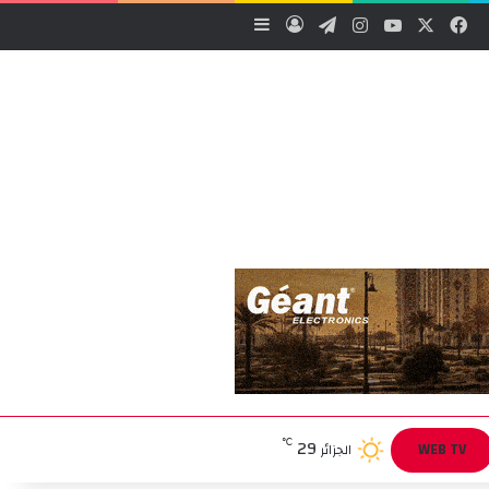
‫X
فيسبوك
‫YouTube
انستقرام
تيلقرام
تسجيل الدخول
إضافة عمود جانبي
29
℃
WEB TV
الجزائر