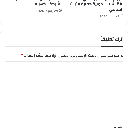
ة
النقاشات الدولية حماية للثراث
بشبكة الكهرباء
الثقافي
ا
29 يونيو، 2026
ل
8 يوليو، 2026
أ
ص
و
اترك تعليقاً
ل
و
ت
لن يتم نشر عنوان بريدك الإلكتروني.
الحقول الإلزامية مشار إليها بـ
*
ح
ج
ا
ز
ل
4
4
ت
0
ع
م
ل
ل
ي
ي
و
ق
ن
س
*
الاسم