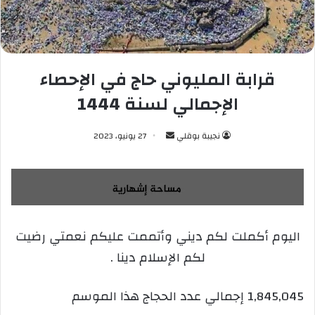
قرابة المليوني حاج في الإحصاء
الإجمالي لسنة 1444
نجيبة بوقلي
أ
27 يونيو، 2023
ر
س
ل
ب
ر
اليوم أكملت لكم ديني وأتممت عليكم نعمتي رضيت
ي
لكم الإسلام دينا .
د
ا
إ
1,845,045 إجمالي عدد الحجاج هذا الموسم
ل