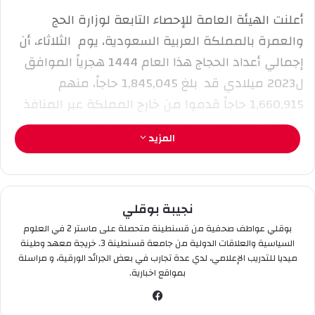
ك
أعلنت الهيئة العامة للإحصاء التابعة لوزارة الحج
ت
والعمرة بالمملكة العربية السعودية، يوم الثلاثاء، أن
ر
و
إجمالي أعداد الحجاج هذا العام 1444 هجرياً الموافق
ن
ل2023 ميلادي قد بلغ 1,845,045 حاجاً، منهم
ي
1,660,915 حاجاً قدموا من خارج المملكة عبر المنافذ
ا
المختلفة، من مختلف بقاع العالم، بينما بلغ عدد حجاج
المزيد
الداخل 184,130 حاجاً من مواطنين ومقيمين
بالمملكة.
هذا وقد وفرت السلطات السعودية معدات بأحدث
نجيبة بوقلي
التقنية وتسهيلات في النقل من خلال قطار نقل
بوقلي عواطف صحفية من قسنطينة متحصلة على ماستر 2 في العلوم
السياسية والعلاقات الدولية من جامعة قسنطينة 3. خريجة معهد وطينة
الحجاج والعديد من التطبيقات الالكترونية التي تسهل
ميديا للتدريب الإعلامي، لدي عدة تجارب في بعض الجرائد الورقية، و مراسلة
على الحجيج تنقلاتهم لآداء المناسك المقدسة في
بمواقع اخبارية.
أطهر بقعة على وجه الأرض.
في
سب