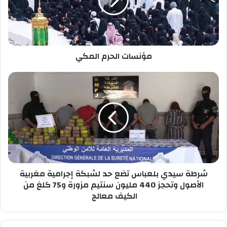
ا
ا
ل
ت
خ
ا
ا
ل
ص
ح
ب
مؤنسات الحرم المكي
ر
ك
م
ا
ش
ل
ر
م
ط
ك
ة
ي
س
ي
د
ي
ب
شرطة سيدي بلعباس تضع حد لشبكة إجرامية مغربية
ل
ع
الأصول وتحجز 440 مليون سنتيم مزورة و75 كلغ من
ب
الكيف معالج
ا
س
ت