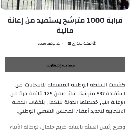
قرابة 1000 مترشح يستفيد من إعانة
مالية
صفية مختاري
أ
21 يونيو، 2026
ر
س
ل
ب
ر
كشفت السلطة الوطنية المستقلة للانتخابات، عن
ي
استفادة 937 مترشحًا شابًا ضمن 125 قائمة حرة من
د
ا
الإعانة التي خصصتها الدولة للتكفل بنفقات الحملة
إ
الانتخابية لتحديد أعضاء المجلس الشعبي الوطني.
ل
ك
وصرح رئيس الهيئة بالنيابة كريم خلفان، لوكالة الأنباء
ت