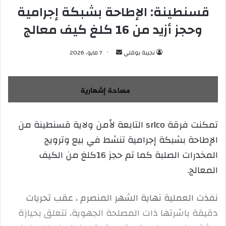
قسنطينة: الإطاحة بشبكة إجرامية
وحجز أزيد من 16 كلغ كيف معالج
نجيبة بوقلي
أ
7 مايو، 2026
ر
س
ل
ب
ر
تمكنت فرقة srlco التابعة لأمن ولاية قسنطينة من
ي
الإطاحة بشبكة إجرامية تنشط في بيع وترويج
د
ا
المخدرات الصلبة كما تم حجز 16كلغ من الكيف
إ
المعالج.
ل
ك
نفذت العملية نهاية الشهر المنصرم ، عقب تحريات
ت
ر
دقيقة باشرتها ذات المصلحة الجهوية، تتعلق بحيازة
و