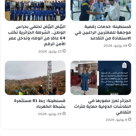
ج
ج
ل
ب
ة
م
ا
ط
قسنطينة: خدمات رقمية
البيّض البيّض تحتفي بحراس
ل
ا
موجهة للمغتربين الراغبين في
الوطن.. الشرطة الجزائرية تكتب
خ
ر
الاستفادة من التقاعد
64 عامًا من الوفاء وتدخل عصر
ا
ر
الأمن الرقم
28 يوليو، 2026
ص
ا
23 يوليو، 2026
ة
ب
ب
ح
ا
ب
ل
ي
ت
ط
م
ا
و
ط
ي
ع
الجزائر تعزز حضورها في
قسنطينة: ربط 81 مستثمرة
ن
النقاشات الدولية حماية للثراث
بشبكة الكهرباء
ن
الثقافي
ب
ا
29 يونيو، 2026
ا
ب
8 يوليو، 2026
ل
ة
م