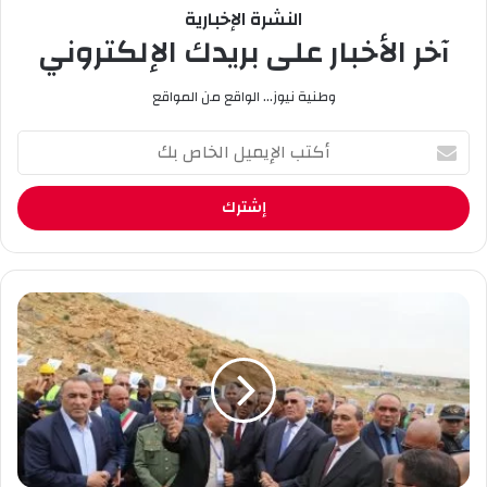
النشرة الإخبارية
آخر الأخبار على بريدك الإلكتروني
وطنية نيوز... الواقع من المواقع
أ
ك
ت
ب
ا
ل
إ
ي
و
م
ز
ي
ي
ل
ر
ا
ا
ل
ل
خ
ر
ا
ي
ص
: