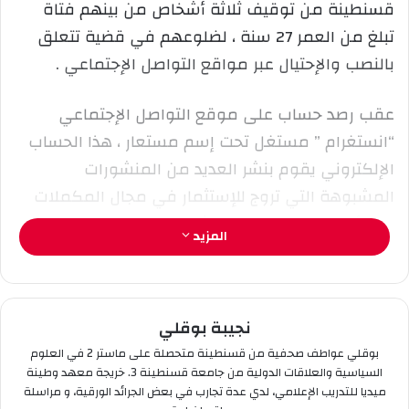
قسنطينة من توقيف ثلاثة أشخاص من بينهم فتاة
إ
تبلغ من العمر 27 سنة ، لضلوعهم في قضية تتعلق
ل
بالنصب والإحتيال عبر مواقع التواصل الإجتماعي .
ك
ت
ر
عقب رصد حساب على موقع التواصل الإجتماعي
و
“انستغرام ” مستغل تحت إسم مستعار ، هذا الحساب
ن
الإلكتروني يقوم بنشر العديد من المنشورات
ي
المشبوهة التي تروج للإستثمار في مجال المكملات
ا
الغدائية (المسمنة) ، على إثر ذلك تمكنت قوات
المزيد
الشرطة بذات الفرقة من تحديد هوية مسير الصفحة
الذي اتضح أنه يعود لفتاة ، هذه الأخيرة تقوم بعرض
منتجات لمكمّلات غدائية (المسمنة ) والترويج لها عبر
نجيبة بوقلي
حسابها بهدف النصب والإحتيال على الأشخاص، من
بوقلي عواطف صحفية من قسنطينة متحصلة على ماستر 2 في العلوم
خلال إيهامهم ببيع المنتوج المعروض وسلبهم مبالغ
السياسية والعلاقات الدولية من جامعة قسنطينة 3. خريجة معهد وطينة
مالية معتبرة.
ميديا للتدريب الإعلامي، لدي عدة تجارب في بعض الجرائد الورقية، و مراسلة