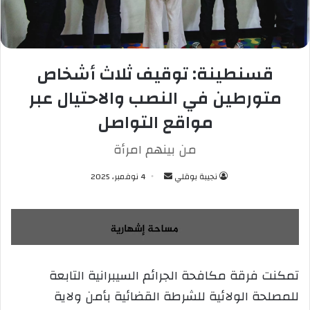
قسنطينة: توقيف ثلاث أشخاص
متورطين في النصب والاحتيال عبر
مواقع التواصل
من بينهم امرأة
نجيبة بوقلي
أ
4 نوفمبر، 2025
ر
س
ل
ب
ر
تمكنت فرقة مكافحة الجرائم السيبرانية التابعة
ي
للمصلحة الولائية للشرطة القضائية بأمن ولاية
د
ا