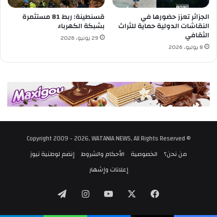
ا
ع
ع
ا
الجزائر تعزز حضورها في
قسنطينة: ربط 81 مستثمرة
ا
النقاشات الدولية حماية للثراث
بشبكة الكهرباء
ل
الثقافي
ل
أ
29 يونيو، 2026
م
ف
8 يوليو، 2026
ن
ا
ا
ر
ج
ق
م
ة
© Copyright 2009 - 2026, WATANIA NEWS, All Rights Reserved
من نحن؟
الخصوصية
الأحكام والشروط
إنضم لوطنية نيوز
إعلانات وإشهار
‫X
فيسبوك
‫YouTube
انستقرام
تيلقرام