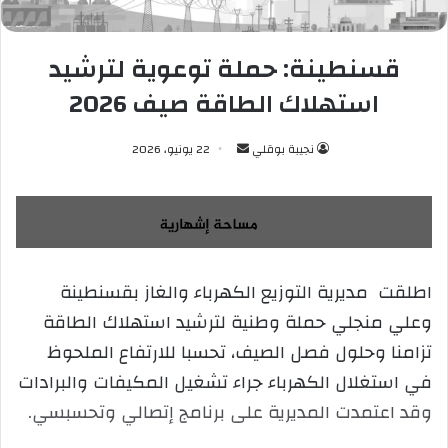
قسنطينة: حملة توعوية لترشيد
استهلاك الطاقة صيف 2026
نجيبة بوقلي
أ
22 يونيو، 2026
ر
س
ل
ب
ر
اطلقت مديرية التوزيع الكهرباء والغاز بقسنطينة
ي
وعلي منجلي حملة وطنية لترشيد استهلاك الطاقة
د
ا
تزامنا وحلول فصل الصيف، تحسبا للارتفاع الملحوظ
إ
في استغلال الكهرباء جراء تشغيل المكيفات والبرادات
ل
وقد اعتمدت المديرية على برنامج إتصالي وتحسبسي.
ك
ت