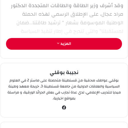
ر
وقد أشرف وزير الطاقة والطاقات المتجددة الدكتور
و
مراد عجال، على الإطلاق الرسمي لهذه الحملة
ن
الوطنية الموسومة بشعار ” ترشيد طاقتنا…ضمان
ي
لمستقبلنا” والتي تندرج في إطار تنفيذ السياسة
ا
الوطنية الرامية إلى ترقية الاستعمال الرشيد
المزيد
والعقلاني للطاقة وتحسين النجاعة الطاقوية لا سيما
خلال موسم الصيف .
نجيبة بوقلي
كما تجدد مديرية التوزيع علي منجلي التزامها بضمان
خدمة عمومية ذات جودة من خلال مواصلة تنفيذ
بوقلي عواطف صحفية من قسنطينة متحصلة على ماستر 2 في العلوم
السياسية والعلاقات الدولية من جامعة قسنطينة 3. خريجة معهد وطينة
برنامجها الاستثماري لتطوير وعصرنة منشأت تزويع
ميديا للتدريب الإعلامي، لدي عدة تجارب في بعض الجرائد الورقية، و مراسلة
الكهرباء وتحسين موثوقية الشبكة الكهربائية بشكل
بمواقع اخبارية.
مستمر وإمن .
في
سب
وك
يذكر أن مديرية التوزيع علي منجلي تواصل حملاتها