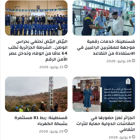
و
ج
ي
ن
و
ح
قسنطينة: خدمات رقمية
البيّض البيّض تحتفي بحراس
ج
موجهة للمغتربين الراغبين في
الوطن.. الشرطة الجزائرية تكتب
ز
الاستفادة من التقاعد
64 عامًا من الوفاء وتدخل عصر
ك
الأمن الرقم
28 يوليو، 2026
و
23 يوليو، 2026
ك
ا
ي
ي
ن
و
"
إ
الجزائر تعزز حضورها في
قسنطينة: ربط 81 مستثمرة
النقاشات الدولية حماية للثراث
بشبكة الكهرباء
ك
الثقافي
س
29 يونيو، 2026
ت
8 يوليو، 2026