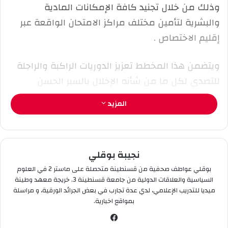
وذلك من خلال تجنيد كافة الإمكانات المادية
ك
والبشرية لتأمين مختلف مراكز الامتحان الواقعة عبر
ت
ر
إقليم الاختصاص .
و
ن
ويتضمن هذا المخطط تعزيز الدوريات الراكبة والراجلة
ي
للتصدي لكل ما من شأنه الإخلال بالسير الحسن
ا
للامتحانات ، إلى جانب ضمان انسيابية مرورية وتسهيل
المزيد
حركة السير، خاصة على مستوى المحاور الرئيسية
والطرق المؤدية إلى مراكز الامتحان. كما تم تخصيص
تشكيلات شرطية لمرافقة عمليات نقل مواضيع
نجيبة بوقلي
الامتحانات ، مع الاستعانة بمنظومة كاميرات الحماية
بوقلي عواطف صحفية من قسنطينة متحصلة على ماستر 2 في العلوم
لتنسيق عمل الفرق الميدانية ومتابعة حركة المرور
السياسية والعلاقات الدولية من جامعة قسنطينة 3. خريجة معهد وطينة
بصفة آنية.
ميديا للتدريب الإعلامي، لدي عدة تجارب في بعض الجرائد الورقية، و مراسلة
بمواقع اخبارية.
وبالتوازي مع هذه الإجراءات ، تدعو مصالح أمن ولاية
في