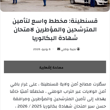
قسنطينة: مخطط واسع لتأمين
المترشحين والمؤطرين لامتحان
شهادة البكالوريا
نجيبة بوقلي
أ
6 يونيو، 2026
ر
س
ل
ب
ر
سطّرت مصالح أمن ولاية قسنطينة ، على غرار باقي
ي
أمن الولايات عبر التراب الوطني ، مخططًا أمنيًا خاصًا
د
ا
يهدف إلى تأمين المترشحين والمؤطرين ومرافقة
إ
حسن سير امتحان شهادة بكالوريا 2025 / 2026 ،
ل