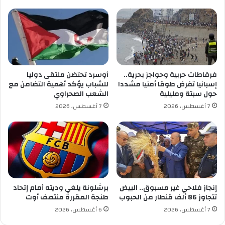
المقبل باستضافة منتخب الطوغو .
ا
ط
م
ب
ا
ي
س
ة
ي
ل
ن
ـ
م
5
فرقاطات حربية وحواجز بحرية..
أوسرد تحتضن ملتقى دوليا
ا
8
إسبانيا تفرض طوقا أمنيا مشددا
للشباب يؤكد أهمية التضامن مع
ا
9
حول سبتة ومليلية
الشعب الصحراوي
ل
ش
7 أغسطس، 2026
7 أغسطس، 2026
م
خ
غ
ص
ر
ا
ب
ق
ا
ب
ل
ل
ع
ت
ر
و
إنجاز فلاحي غير مسبوق.. البيض
برشلونة يلغي وديته أمام إتحاد
ب
جُّ
تتجاوز 86 ألف قنطار من الحبوب
طنجة المقررة منتصف أوت
ي
ه
7 أغسطس، 2026
6 أغسطس، 2026
و
ه