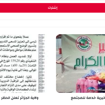
و
ل
ا
ي
ة
ا
ل
ج
ز
ا
ئ
ر
ت
خيرية خدمة للمجتمع
ولاية الجزائر تعلن الحظر
ع