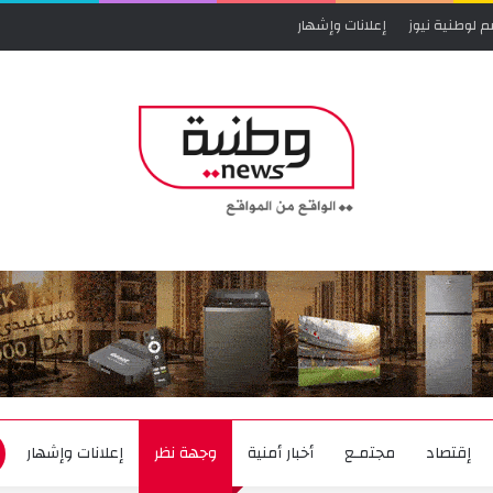
م لوطنية نيوز
إعلانات وإشهار
إقتصاد
مجتمـع
أخبار أمنية
وجهة نظر
إعلانات وإشهار