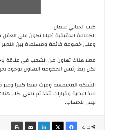
كتب: لحياني عثمان
الكمامة الحقيقية أحيانا تكون على العقل
وعلى خصومة قائمة ومستمرة بين التدبير ال
فعلا هناك تهاون من الشعب في علاقة باحترا
لكن ربط رئيس الحكومة التهاون بوجود تحريض
الشبكة المجتمعية وفرت سندا كبيرا وغير
منذ البداية وقرارات تتخذ ثم تلغى، كان ه
ليس للحساب.
فيسبوك
‫X
لينكدإن
شارك عبر الإيميل
طباعة
شارك