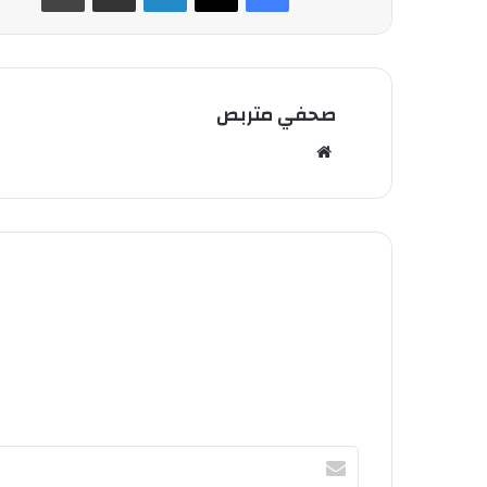
صحفي متربص
مو
قع
الوي
ب
أ
ك