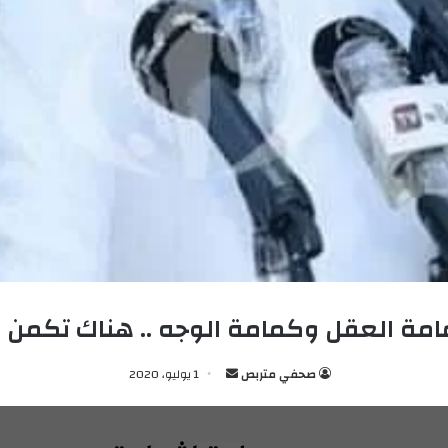
امة العقل وكمامة الوجه .. هناك تكمن ا
صحفي متربص
أ
1 يوليو، 2020
ر
س
ل