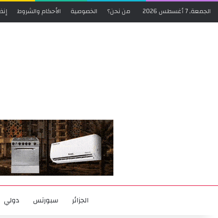
الجمعة, 7 أغسطس 2026
من نحن؟
الخصوصية
الأحكام والشروط
إنض
الجزائر
سبورتس
دولي