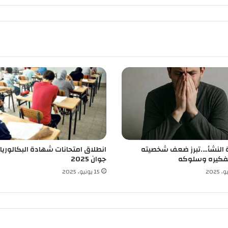
ل
ن
ا
ل
ح
ظ
ر
ا
ل
ت
ا
م
ل
ك
النشأ….تبرز ضعف شخصيته
انطلاق امتحانات شهادة البكالوريا
ل
فكيره وسلوكه
جوان 2025
ا
ل
15 يونيو، 2025
ت
ج
م
ع
ا