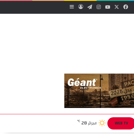
‫X
فيسبوك
‫YouTube
انستقرام
تيلقرام
تسجيل الدخول
إضافة عمود جانبي
28
℃
WEB TV
الجزائر