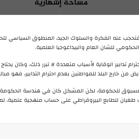
ب
ر
ي
د
 فتحجب عنه الفكرة والسلوك الجيد، المنطوق السياسي لل
ا
إ
حكومي للشان العام والبيداغوجيا العلمية.
ل
ك
م تدابير الوقاية لأسباب متعددة لا تبرر ذلك، وكان يحتاج
ت
 من خارج البلد للمواطنين بعدم احترام التدابير، فهو مبال
ر
و
ن
 مسبوق للحكومة، لكن المشكل كان في هندسة الحكومة ل
ي
ناك طغيان للطابع البيروقراطي على حساب منهجية علمية، 
ا