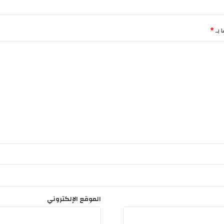
ت
و
ح
 بـ
*
ف
ل
ا
ت
ا
ل
ز
و
ا
ج
و
ا
ل
خ
ت
ا
الموقع الإلكتروني
ن