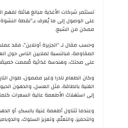
تستثمر شركات الأغذية مبالغ هائلة لفهم ا
على الوصول إلى ما يُعرف بـ”نقطة النشوة
ممكن من الشبع.
وحسب مقال لـ “الجزيرة أونلاين”، فقد عمل
المقاومة، فبالنسبة لملايين الناس حول ال
على صحتك، وهندسة غذائية صُممت خصيصًا 
وكان الطعام نادرا وغير مضمون، طوال التار
الغنية بالطاقة، مثل العسل، والدهون الحيوا
إلى استهلاك الأطعمة عالية السعرات كلما
وعندما تتناول أطعمة غنية بالسكر، أو الدهو
والتحفيز، والتعلّم، وتعزيز السلوك، والدوبا