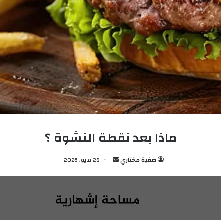
ماذا بعد نقطة النشوة ؟
صفية مختاري
أ
28 مايو، 2026
ر
س
ل
ب
ر