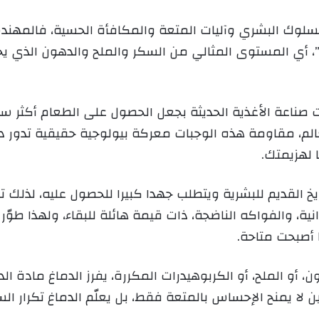
ي
لسلوك البشري وآليات المتعة والمكافأة الحسية، فالمهند
د
”، أي المستوى المثالي من السكر والملح والدهون الذي 
ا
إ
ل
ك
ت صناعة الأغذية الحديثة بجعل الحصول على الطعام أكثر س
ت
عالم، مقاومة هذه الوجبات معركة بيولوجية حقيقية تدور 
ر
لهزيمتك.
و
ن
ي
يخ القديم للبشرية ويتطلب جهدا كبيرا للحصول عليه، لذلك
ا
نية، والفواكه الناضجة، ذات قيمة هائلة للبقاء، ولهذا طوّ
 أصبحت متاحة.
ن، أو الملح، أو الكربوهيدرات المكررة، يفرز الدماغ مادة 
مين لا يمنح الإحساس بالمتعة فقط، بل يعلّم الدماغ تكرار ا