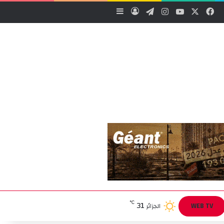
‫X
فيسبوك
‫YouTube
انستقرام
تيلقرام
تسجيل الدخول
إضافة عمود جانبي
31
℃
WEB TV
الجزائر