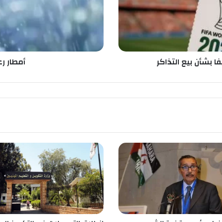
د
ي
ة
ب
ا
ل
 بشأن بيع التذاكر
أمطار ر
ج
ن
و
ب
غ
د
ا
ا
ل
ج
م
ع
ة