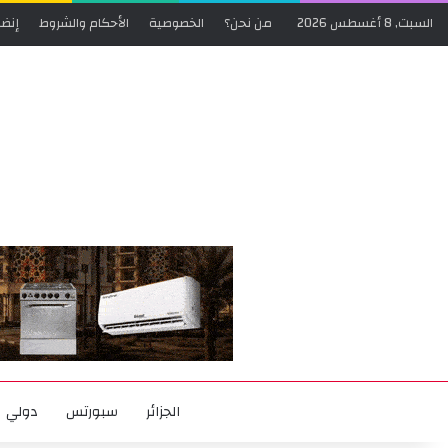
السبت, 8 أغسطس 2026
من نحن؟
الخصوصية
الأحكام والشروط
إنضم
الجزائر
سبورتس
دولي