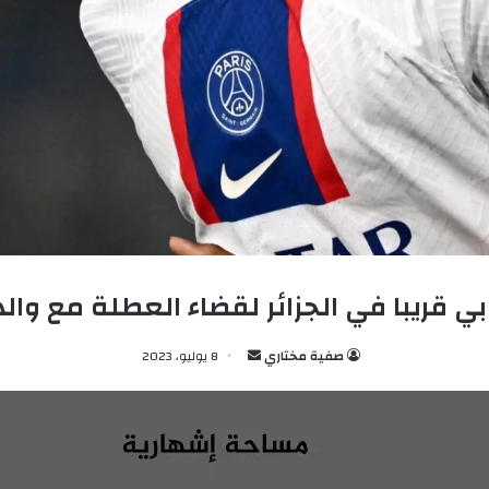
بي قريبا في الجزائر لقضاء العطلة مع والد
صفية مختاري
أ
8 يوليو، 2023
ر
س
ل
ب
ر