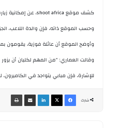
كشف موقع shoot africa، عن إمكانية زيارة النجم الفرنسي لاعب فريق باريس سان جيرمان “كيليان مبابي” للجزائر قريبا.
وحسب الموقع ذاته، فإن والدة اللاعب، الجزائ
وأوضح الموقع أن عائلة فوزية، يقومون بمحاد
وقالت العماري: “من المهم لكليان أن يزور 
للإشارة، فإن مبابي يتواجد في الكاميرون، لزي
فيسبوك
‫X
لينكدإن
شارك عبر الإيميل
طباعة
شارك