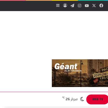
‫X
فيسبوك
‫YouTube
انستقرام
تيلقرام
تسجيل الدخول
إضافة عمود جانبي
26
℃
WEB TV
الجزائر