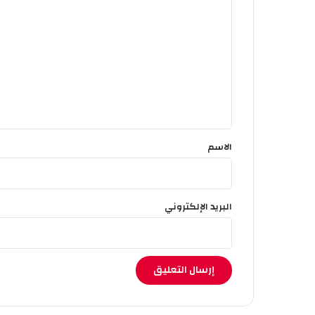
ل
ت
ع
ل
ي
ق
*
الاسم
البريد الإلكتروني