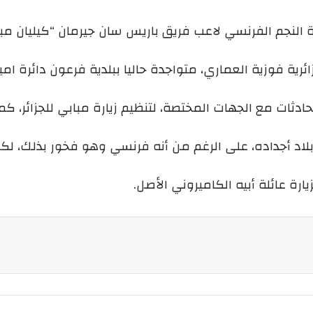
ي
د
ا
إ
رية فوزية العماري، متواجدة حاليا ببلدية فرعون دائرة اميز
ل
ك
ثات مع الجهات المختصة، لتنظيم زيارة مبابي للجزائر، كما 
ت
ر
بلاد أجداده، على الرغم من أنه فرنسي وهو فخور بذلك، لكن 
و
ن
ارة عائلة أبيه الكاميروني الأصل.
ي
ا