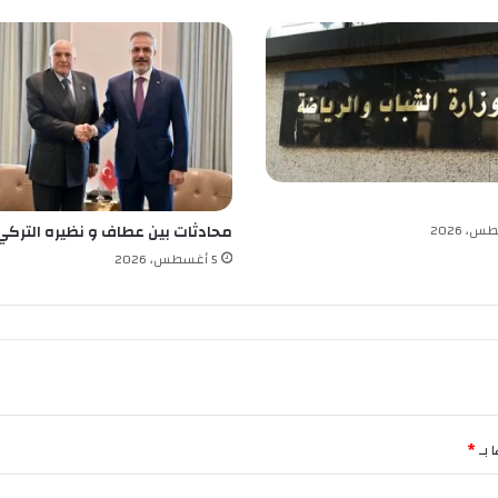
و
ن
ب
ا
ل
ر
ئ
ي
س
ل
محادثات بين عطاف و نظيره التركي
ل
5 أغسطس، 2026
ت
د
خ
ل
و
و
ق
ف
 بـ
*
ه
د