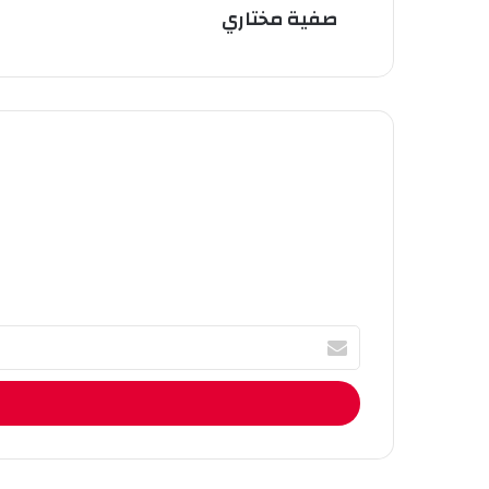
صفية مختاري
أ
ك
ت
ب
ا
ل
إ