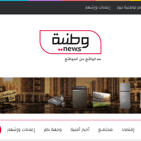
م لوطنية نيوز
إعلانات وإشهار
إقتصاد
مجتمـع
أخبار أمنية
وجهة نظر
إعلانات وإشهار