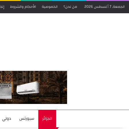
الجمعة, 7 أغسطس 2026
من نحن؟
الخصوصية
الأحكام والشروط
إنض
الجزائر
سبورتس
دولي