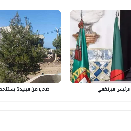
ض
ح
ا
ي
ا
م
ن
ا
ل
ب
ل
ي
د
رئيس البرتغالي
ضحايا من البليدة يستنج
ة
ي
س
ت
ن
ج
د