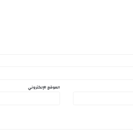
م
س
ك
ن
ا
ت
ه
م
الموقع الإلكتروني