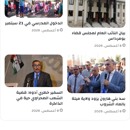
ة
ع
ا
ا
ل
ل
إ
ح
الدخول المدرسي في 21 سبتمبر
ن
ك
8 أغسطس، 2026
ت
و
بيان النائب العام لمجلس قضاء
بومرداس
خ
م
ا
ة
8 أغسطس، 2026
ب
ي
ة
السفير خطري أدوه: قضية
الشعب الصحراوي حية في
سد بني هارون يزود ولاية ميلة
الذاكرة
بالماء الشروب
8 أغسطس، 2026
8 أغسطس، 2026