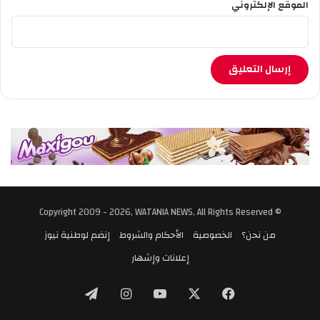
الموقع الإلكتروني
ا
ن
ي
ة
© Copyright 2009 - 2026, WATANIA NEWS, All Rights Reserved
من نحن؟
الخصوصية
الأحكام والشروط
إنضم لوطنية نيوز
إعلانات وإشهار
‫X
فيسبوك
‫YouTube
انستقرام
تيلقرام