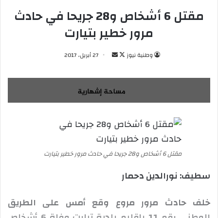
مقتل 6 أشخاص و28 جريحا في حادث
مرور خطير بتيارت
وطنية نيوز
ت
أ
27 أبريل، 2017
ا
ر
ب
س
ع
ل
ع
ب
ل
ر
ى
ي
X
د
ا
مقتل 6 أشخاص و28 جريحا في حادث مرور خطير بتيارت
إ
ل
سطيف: نورالدين دحمار
ك
ت
خلف حادث مرور مروع وقع أمس على الطريق
ر
الوطني رقم 11 بإقليم بلدية تيارت وفاة 6 أشخاص