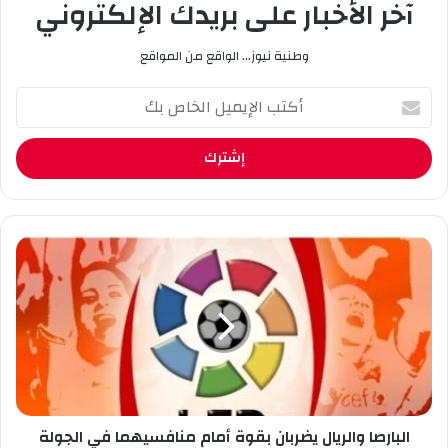
آخر الأخبار على بريدك الإلكتروني
وطنية نيوز... الواقع من المواقع
أ
ك
ت
ب
ا
ل
إ
ي
ا
م
ل
ي
ب
ل
ا
ا
ر
ل
ص
خ
ا
ا
و
ص
ا
ب
البارصا والريال يضربان بقوة أمام منافسيهما في الجولة
ل