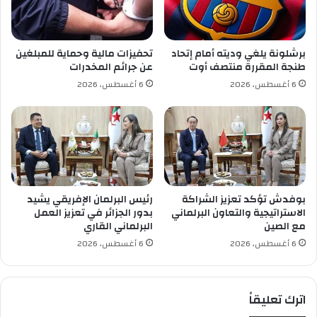
ف
و
س
ز
ي
ي
ه
ع
برشلونة يلغي وديته أمام إتحاد
تحفيزات مالية وحماية للمبلغين
م
م
طنجة المقررة منتصف أوت
عن جرائم المخدرات
ا
ف
6 أغسطس، 2026
6 أغسطس، 2026
ف
ا
ي
ت
ا
ي
ل
ح
ج
ل
و
ـ
ل
3
ة
1
بوفدش تؤكد تعزيز الشراكة
رئيس البرلمان الإفريقي يشيد
ا
0
الاستراتيجية والتعاون البرلماني
بدور الجزائر في تعزيز العمل
ل
م
مع الصين
البرلماني القاري
ر
س
6 أغسطس، 2026
6 أغسطس، 2026
ا
ت
ب
ف
ع
ي
اترك تعليقاً
ة
د
و
م