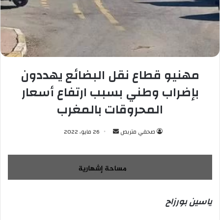
مهنيو قطاع نقل البضائع يهددون
بإضراب وطني بسبب ارتفاع أسعار
المحروقات بالمغرب
صحفي متربص
أ
26 مايو، 2022
ر
س
ل
ب
ر
ياسين بورزاح
ي
د