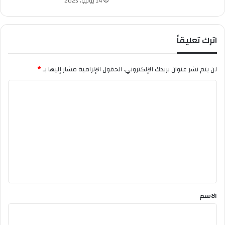
14 يونيو، 2025
خ
ا
ر
اترك تعليقاً
ج
ي
س
لن يتم نشر عنوان بريدك الإلكتروني.
الحقول الإلزامية مشار إليها بـ
*
ط
ي
ا
ف
ل
ت
ع
ل
ي
ق
*
الاسم