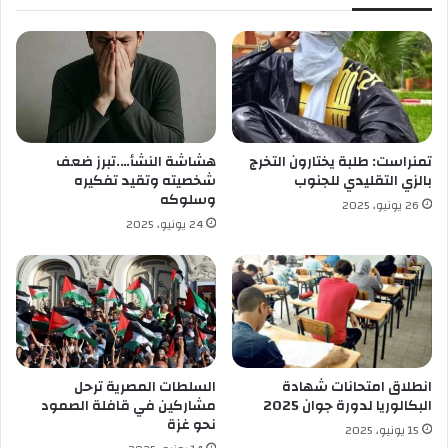
ب
ز
و
ن
ك
و
ا
ا
ل
ل
ت
إ
ي
ح
ن
ب
تمنراست: طلبة يختارون التخرج
هشاشة النشأ….تبرز ضعف
ل
ا
بالزي التقليدي للجنوب
شخصيته وتقيد تفكيره
ـ
ط
وسلوكه
26 يونيو، 2025
ب
؟
24 يونيو، 2025
ن
ك
ا
ل
ج
ز
ا
ئ
انطلاق امتحانات شهادة
السلطات المصرية ترحل
ر
البكالوريا لدورة جوان 2025
مشاركين في قافلة الصمود
ا
نحو غزة
15 يونيو، 2025
ل