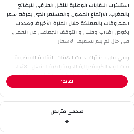
ا
استنكرت النقابات الوطنية للنقل الطرقي للبضائع
إ
بالمغرب, الارتفاع المهول والمستمر الذي يعرفه سعر
ل
المحروقات بالمملكة خلال الفترة الأخيرة, وهددت
ك
بخوض إضراب وطني و التوقف الجماعي عن العمل,
ت
ر
في حال لم يتم تسقيف الاسعار.
و
ن
وفي بيان مشترك, دعت الهيئات النقابية المنضوية
ي
تحت لواء الكونفدرالية الديمقراطية للشغل, الاتحاد
ا
العام للشغالين, الاتحاد المغربي للشغل, والاتحاد
المزيد
الوطني للشغل, حكومة عزيز اخنوش ل”اتخاذ الاجراءات
التي من شأنها تسقيف سعر المحروقات في مستوى
معقول لفائدة عموم مهنيي القطاع “.
صحفي متربص
واعتبرت ذات النقابات, وفق البيان, سعر المحروقات
مو
في المملكة “مبالغ فيه”, ودعت الجهات المسؤولة
قع