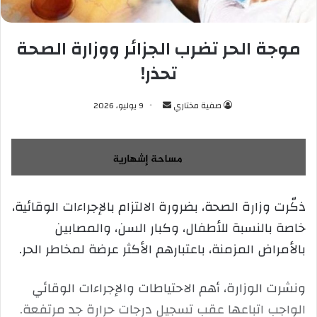
موجة الحر تضرب الجزائر ووزارة الصحة
تحذر!
صفية مختاري
أ
9 يوليو، 2026
ر
س
ل
ب
ر
ذكّرت وزارة الصحة، بضرورة الالتزام بالإجراءات الوقائية،
ي
خاصة بالنسبة للأطفال، وكبار السن، والمصابين
د
ا
بالأمراض المزمنة، باعتبارهم الأكثر عرضة لمخاطر الحر.
إ
ل
ونشرت الوزارة، أهم الاحتياطات والإجراءات الوقائي
ك
الواجب اتباعها عقب تسجيل درجات حرارة جد مرتفعة.
ت