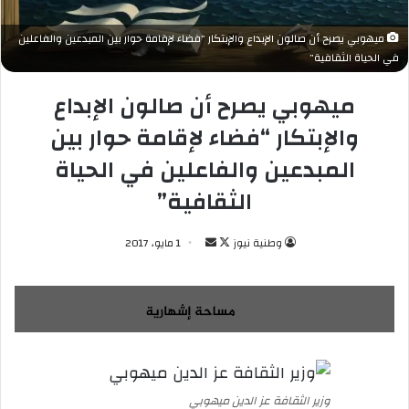
ميهوبي يصرح أن صالون الإبداع والإبتكار "فضاء لإقامة حوار بين المبدعين والفاعلين
في الحياة الثقافية"
ميهوبي يصرح أن صالون الإبداع
والإبتكار “فضاء لإقامة حوار بين
المبدعين والفاعلين في الحياة
الثقافية”
وطنية نيوز
ت
أ
1 مايو، 2017
ا
ر
ب
س
ع
ل
ع
ب
ل
ر
ى
ي
X
د
وزير الثقافة عز الدين ميهوبي