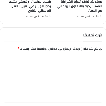
ن
بوفدش تؤكد تعزيز الشراكة
رئيس البرلمان الإفريقي يشيد
ل
ا
الاستراتيجية والتعاون البرلماني
بدور الجزائر في تعزيز العمل
ج
مع الصين
البرلماني القاري
ج
ز
ر
6 أغسطس، 2026
6 أغسطس، 2026
ا
ا
ئ
ء
ر
ا
اترك تعليقاً
ت
ج
د
لن يتم نشر عنوان بريدك الإلكتروني.
الحقول الإلزامية مشار إليها بـ
*
ي
د
ا
ة
ل
ل
ن
ت
ش
ع
ر
ا
ل
ل
ي
م
ق
ق
ا