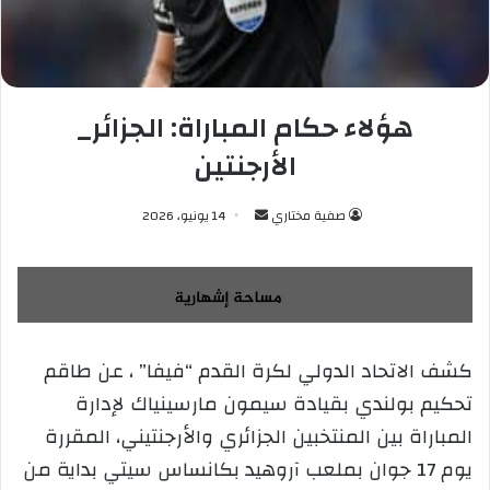
هؤلاء حكام المباراة: الجزائر_
الأرجنتين
صفية مختاري
أ
14 يونيو، 2026
ر
س
ل
ب
ر
كشف الاتحاد الدولي لكرة القدم “فيفا” ، عن طاقم
ي
تحكيم بولندي بقيادة سيمون مارسينياك لإدارة
د
ا
المباراة بين المنتخبين الجزائري والأرجنتيني، المقررة
إ
يوم 17 جوان بملعب آروهيد بكانساس سيتي بداية من
ل