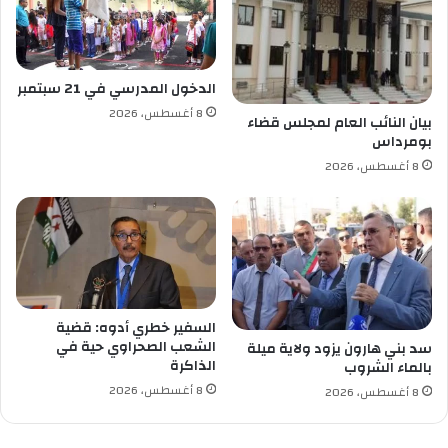
ي
ط
د
ا
م
ل
ن
أ
الدخول المدرسي في 21 سبتمبر
ا
ز
8 أغسطس، 2026
ل
ر
بيان النائب العام لمجلس قضاء
م
بومرداس
ق
ر
ض
8 أغسطس، 2026
ا
م
ف
ن
ق
ن
ب
ش
ت
ا
ي
ط
ز
ا
السفير خطري أدوه: قضية
ي
ت
الشعب الصحراوي حية في
سد بني هارون يزود ولاية ميلة
و
م
الذاكرة
بالماء الشروب
ز
و
و
8 أغسطس، 2026
س
8 أغسطس، 2026
م
ا