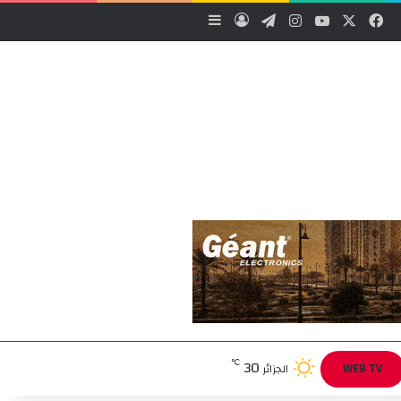
‫X
فيسبوك
‫YouTube
انستقرام
تيلقرام
تسجيل الدخول
إضافة عمود جانبي
30
℃
WEB TV
الجزائر