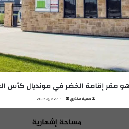
هو مقر إقامة الخضر في مونديال كأس الع
صفية مختاري
أ
27 مايو، 2026
ر
س
ل
ب