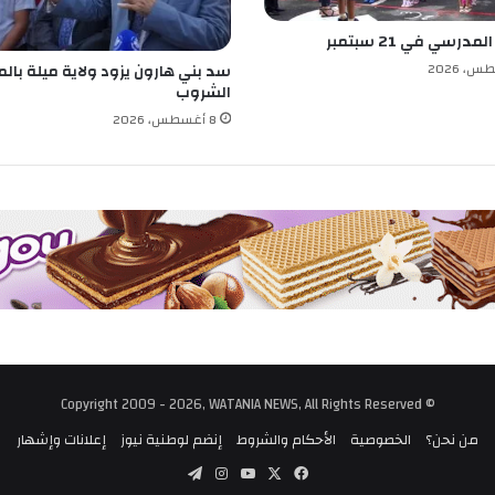
ق
درسي في 21 سبتمبر
م
ا
سد بني هارون يزود ولاية ميلة بالم
ر
الشروب
و
8 أغسطس، 2026
ا
ل
ي
ا
ن
ص
ي
ب
ا
ل
إ
ل
© Copyright 2009 - 2026, WATANIA NEWS, All Rights Reserved
ك
ت
من نحن؟
الخصوصية
الأحكام والشروط
إنضم لوطنية نيوز
إعلانات وإشهار
ر
‫X
فيسبوك
‫YouTube
انستقرام
تيلقرام
و