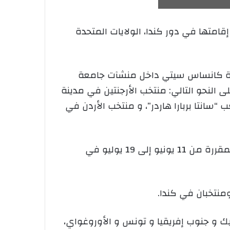
 القدم، عن حسم المنتخبات الـ 48 المشاركة في كأس العالم 2026 لمقرات إقامتها في دور كندا، الولايات المتحدة
نة كانساس سيتي داخل منشآت جامعة
ى النحو التالي: منتخب الأرجنتين في مدينة
سانتا بربارا هاردر”، و منتخب الأردن في
وستستخدم هذه المعسكرات كمراكز إقامة وتحضير للمنتخبات خلال مرحلة المجموعات من البطولة المقررة من 11 يونيو إلى 19 يوليو في
ك و جنوب إفريقيا و تونس و الأوروغواي،