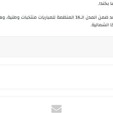
 بكندا.
وفي المجموع، ستستضيف 25 منطقة لا تعد ضمن المدن الـ16 المنظم
ا الشمالية.