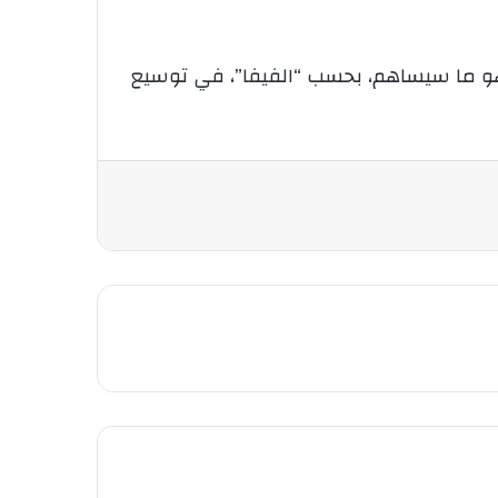
ة للمباريات منتخبات وطنية، وهو ما سيساهم، بحسب “الفيفا”، في توسيع