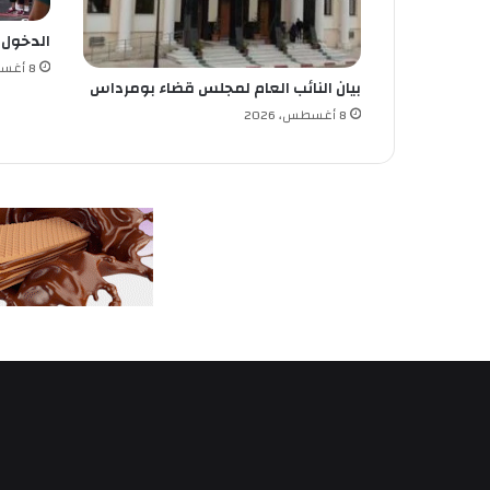
س
الدخول الم
ل
ا
8 أغسطس، 2026
بيان النائب العام لمجلس قضاء بومرداس
ك
ا
8 أغسطس، 2026
ل
ن
ظ
ا
م
ي
ة
و
م
ن
ت
س
ب
ي
ق
ط