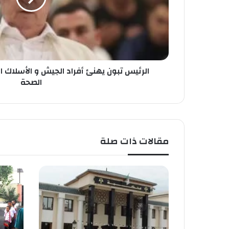
ت
ص
ب
ب
و
ك
ن
ي
ه
ن
الرئيس تبون يهنئ أفراد الجيش و الأسلاك 
ئ
الصحة
أ
ف
ر
ا
د
مقالات ذات صلة
ا
ل
ج
ي
ش
و
ا
ل
أ