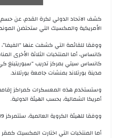
الأمريكية والمكسيك التي ستحتضن الموندي
ووفقا للقائمة التي كشفت عنها “الفيفا
كانساس، أما المنتخبات الثلاثة الأخرى المن
كانساس سيتي بمركز تدريب “سبوريتينغ كي سي
مدينة بورتلاند بمنشآت جامعة بورتلاند.
أمريكا الشمالية، بحسب الهيئة الدولية.
ووفقا للهيئة الكروية العالمية، ستتمركز 39 منتخبا في الولايات المتحدة، و7 منتخبات في المكسيك، ومنتخبان في كندا.
أما المنتخبات التي اختارت المكسيك كمقر 