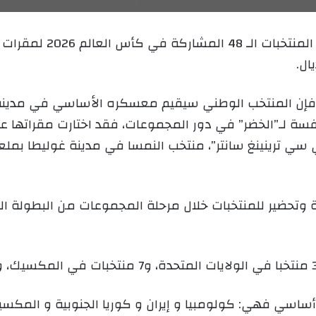
ر
ي
كشف الاتحاد الدولي لكرة
د
ال.
ا
إ
ل
”، فإن المنتخب الوطني سيقيم معسكره الأساسي في مدي
ك
افسة لـ”الخضر” في دور المجموعات، فقد اختارت مقراتها عل
ت
 ترينينغ سانتر”، منتخب النمسا في مدينة غوليطا بملعب “
ر
و
ن
ي
ا
أساسي فهي: كولومبيا و إيران و كوريا الجنوبية و المكسي