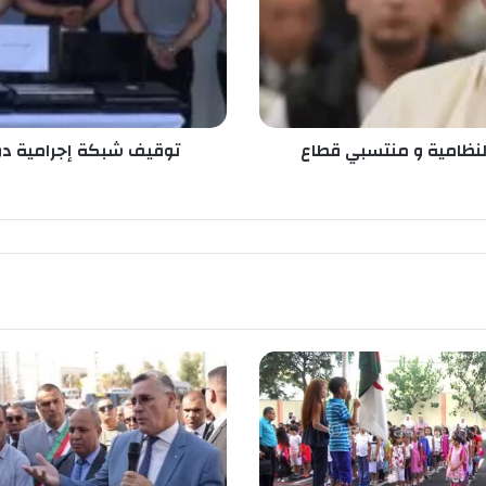
ب
ك
ة
إ
ج
ر
ا
النظامية و منتسبي قطاع
توقيف شبكة إجرامية دول
م
ي
ة
د
و
ل
ي
ة
ف
ي
ل
ع
ب
ا
ل