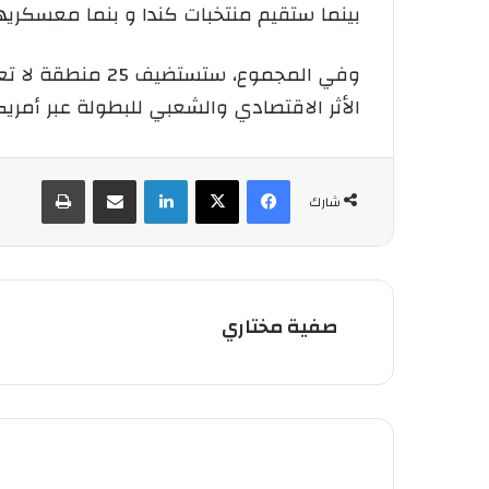
بينما ستقيم منتخبات كندا و بنما معسكريها
الأثر الاقتصادي والشعبي للبطولة عبر أمريك
فيسبوك
‫X
لينكدإن
شارك عبر الإيميل
طباعة
شارك
صفية مختاري