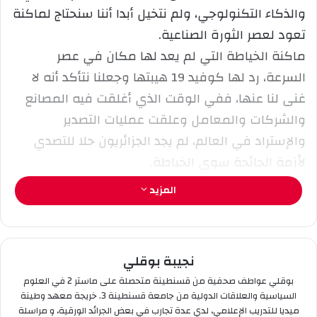
ا
والذكاء التكنولوجي، ولم نتخيل أبدا أننا سنحتاج لماكنة
إ
تعود لعصر الثورة الصناعية.
ل
ماكنة الخياطة التي لم يعد لها مكان في عصر
ك
السرعة، رد لها كوفيد 19 هيبتها وجعلنا نتأكد أنه لا
ت
ر
غنى لنا عنها، ففي الوقت الذي أغلقت فيه المصانع
و
والشركات والمعامل وعلقت عمليات التصدير
ن
والإستراد في العالم، لم يجد الجزائريون حلا للتصدي
ي
لأزمة الجائحة سوى الخياطة.
ا
الكمامات والألبسة الواقية التي لم تصنع يوما في
المزيد
البلاد بشهادة العديد من الأطباء والمهنين في مجال
الصحة، حيث كانت تستورد من بلدان أخرى، أصبحت تنتج
في ورشات خياطة ومن طرف نساء متطوعات، وبفضل
نجيبة بوقلي
خريجي معاهد تكوين، وحتى من السجناء الذين أرادوا
بوقلي عواطف صحفية من قسنطينة متحصلة على ماستر 2 في العلوم
المساهمة في مد يد العون من أجل تفادي إنتشار
السياسية والعلاقات الدولية من جامعة قسنطينة 3. خريجة معهد وطينة
عدوى فيروس كورونا، مثلما حدث في سجن تيجلابين
ميديا للتدريب الإعلامي، لدي عدة تجارب في بعض الجرائد الورقية، و مراسلة