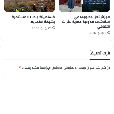
ه
ل
ي
ا
ر
ن
ا
الجزائر تعزز حضورها في
قسنطينة: ربط 81 مستثمرة
النقاشات الدولية حماية للثراث
بشبكة الكهرباء
ل
الثقافي
م
29 يونيو، 2026
ؤ
8 يوليو، 2026
س
س
ا
اترك تعليقاً
ت
ا
ل
لن يتم نشر عنوان بريدك الإلكتروني.
الحقول الإلزامية مشار إليها بـ
*
ع
م
ا
و
ل
م
ي
ت
ة
ع
ل