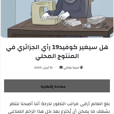
هل سيغير كوفيد19 رأي الجزائري في
المنتوج المحلي
نجيبة بوقلي
أ
15 أبريل، 2020
ر
س
ل
ب
ر
بلغ العالم أرقى مراتب التطور لدرجة أننا أصبحنا ننتظر
ي
بشغف ما يمكن أن يُخترع بعد كل هذا الزخم الصناعي
د