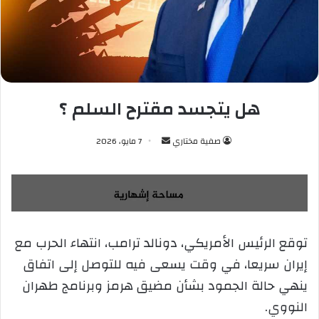
هل يتجسد مقترح السلم ؟
صفية مختاري
أ
7 مايو، 2026
ر
س
ل
ب
ر
توقع الرئيس الأمريكي، دونالد ترامب، انتهاء الحرب مع
ي
إيران سريعا، في وقت يسعى فيه للتوصل إلى اتفاق
د
ا
⁠ينهي حالة الجمود بشأن مضيق هرمز وبرنامج طهران
إ
النووي.
ل