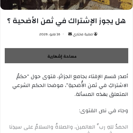
هل يجوز الإشتراك في ثمن الأضحية ؟
صفية مختاري
أ
16 مايو، 2026
ر
س
ل
ب
ر
أصدر قسم الإفتاء بجامع الجزائر، فتوى حول “حكمُ
ي
الاشتراكِ في ثمن الأُضحيةِ”، موضحا الحكم الشرعي
د
ا
المتعلق بهذه المسألة.
إ
ل
وجاء في نص الفتوى:
ك
ت
الحمدُ للهِ ربِّ العالمين، والصلاةُ والسلامُ على سيدِنا
ر