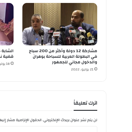
ل
ف
ل
س
ط
ي
ن
ي
مشاركة 12 دولة وأكثر من 200 سباح
الشابة 
ة
في البطولة العربية للسباحة بوهران
قضية نص
ب
والدخول مجاني للجمهور
ت
18 يوليو، 2022
21 يوليو، 2022
ن
د
و
ف
اترك تعليقاً
لن يتم نشر عنوان بريدك الإلكتروني.
الحقول الإلزامية مشار إليها
ا