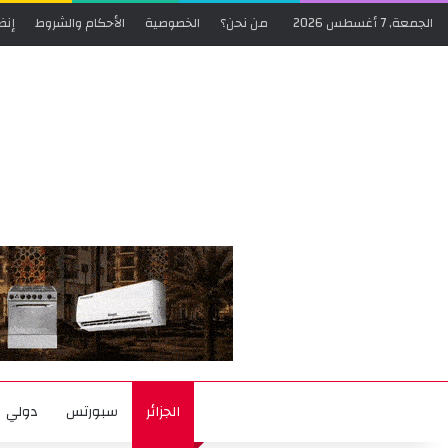
الجمعة, 7 أغسطس 2026
من نحن؟
الخصوصية
الأحكام والشروط
إنض
الجزائر
سبورتس
دولي