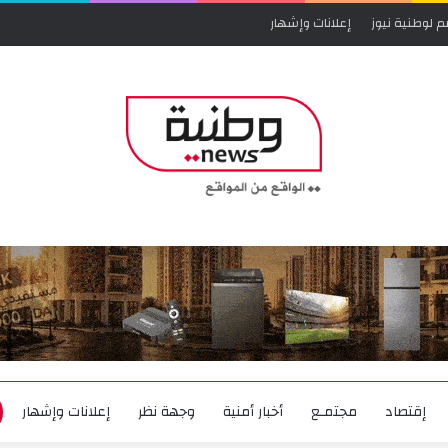
م لوطنية نيوز
إعلانات وإشهار
إقتصاد
مجتمـع
أخبار أمنية
وجهة نظر
إعلانات وإشهار