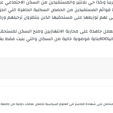
يبا وكذا حي بلانتير والمستفيدين من السكن الاجتماعي عب
ي
ا
ى لهم توزيعها على مستحقيها الذبن ينتظرون ترحيلهم ورف
ل جاهدة على محاربة الانتهازيين ومنح السكن لمستحقيه 
الكيمو الفوضوي الذي احصت به دائرة السانيا600بناية فوضوية خالية من السكا