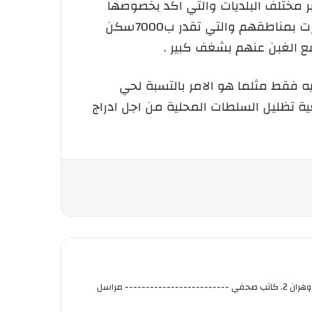
ر مختلف البلديات والتي اكد بخصوصها
على رؤساء الدوائر بالتعجيل في عملية ضبط قوائم المستفيدين من الحصص السكنية الجاهزة التي انجزت بمناطقهم والتي تقدر ب7000سكن
ع الغبن عنهم بشغف كبير .
فقط مثلما هو الامر بالتسبة لحي
ن والتي بنيت فقط بغية تظليل السلطات المحلية من اجل ادراج
عبد الجليل يوسف ----------------- page Fac: jalil kapi متحصل على شهادة الماستر في العلوم السياسية تخصص علاقات دولية من جامعة وهران 2. كاتب صحفي ------------------------- مراسل