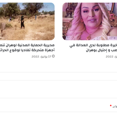
س
ل
ة
ل
و
ز
ي
ر
خيرة مطلوبة لدى العدالة في
مديرية الحماية المدنية لوهران تن
ا
ب و إحتيال بوهران
أجهزة متحركة تفاديا لوقوع الحرائ
ل
ت
17 يوليو، 2022
ر
ب
ي
ة
ل
إ
د
م
ا
 بـ
*
ج
ا