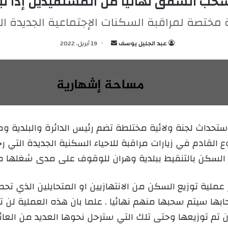
سحب الشقق نهائيا من المستفيدين إذا ت
 مختصة لمراقبة السكنات الإجتماعية الجديدة ال
عبد الجليل يوسف
أ
19 أبريل، 2022
ر
س
ل
ب
ر
ي
تحداث لجنة ولائية مختلطة تضم رئيس الدائرة والبلدية و
د
ع القادم في زيارات مراقبة للاحياء السكنية الجديدة ال
ا
إ
السكن بالتنقيط ببلدية وهران للوقوف على مدى شغلها من
ل
ك
ر عملية توزيع السكن من الانتهازيين او المتحايلين الذي 
ت
بها سيتم سحبها منهم نهائيا . علما بان هذه العملية ل
ر
و
تم توزيعها وحتى تلك التي سترحل نحوها العديد من العائ
ن