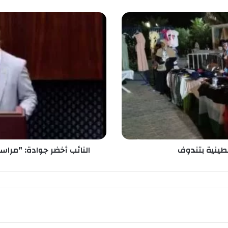
ا
ل
ن
ا
ئ
ب
أ
خ
ض
ر
ج
و
ا
طينية بتندوف
النائب أخضر جوادة: "مراسلة
د
ة
:
"
م
ر
ا