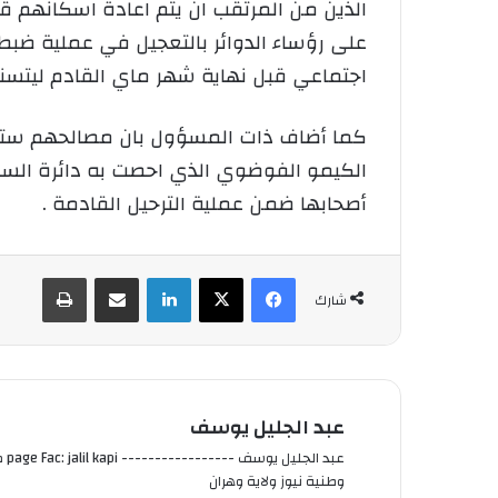
الذين من المرتقب ان يتم اعادة اسكانهم قر
اجتماعي قبل نهاية شهر ماي القادم ليتسن
كما أضاف ذات المسؤول بان مصالحهم ستعم
أصحابها ضمن عملية الترحيل القادمة .
فيسبوك
‫X
لينكدإن
شارك عبر الإيميل
طباعة
شارك
عبد الجليل يوسف
وطنية نيوز ولاية وهران