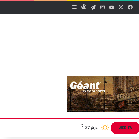
‫X
فيسبوك
‫YouTube
انستقرام
تيلقرام
تسجيل الدخول
إضافة عمود جانبي
27
℃
WEB TV
الجزائر