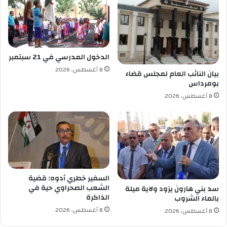
ا
ئ
ح
ر
ي
_
ت
م
الدخول المدرسي في 21 سبتمبر
ن
8 أغسطس، 2026
ر
بيان النائب العام لمجلس قضاء
بومرداس
ا
س
8 أغسطس، 2026
ت
:
ا
ل
م
ش
ر
السفير خطري أدوه: قضية
و
الشعب الصحراوي حية في
سد بني هارون يزود ولاية ميلة
ع
الذاكرة
بالماء الشروب
"
8 أغسطس، 2026
ا
8 أغسطس، 2026
ل