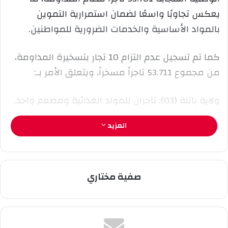
إ
يعكس تجاوبًا واسعًا لضمان استمرارية التموين
ل
بالمواد الأساسية والخدمات الضرورية للمواطنين.
ك
ت
ر
كما تم تسجيل عدم التزام 10 تجار بتسخيرة المداومة،
و
من مجموع 53.711 تاجراً مسخراً، ويتعلق الأمر بـ:
ن
ي
ولاية باتنة (03): تاجران للمواد الغذائية ومطعم واحد.
ا
المزيد
ولاية معسكر (01): مخبزة واحدة.
ولاية عين الدفلى (01): مخبزة واحدة.
صفية مختاري
ولاية البليدة (03): تاجر مواد غذائية ومخبزتان.
ولاية برج بوعريريج (01): مخبزة واحدة.