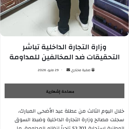
وزارة التجارة الداخلية تباشر
التحقيقات ضد المخالفين للمداومة
صفية مختاري
أ
29 مايو، 2026
ر
س
ل
ب
ر
خلال اليوم الثالث من عطلة عيد الأضحى المبارك،
ي
سجلت مصالح وزارة التجارة الداخلية وضبط السوق
د
ا
الوطنية استجابة 53.701 تاجراً لنظام المداومة، ما