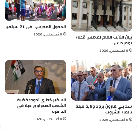
ن
م
ف
ن
ي
ة
م
ت
الدخول المدرسي في 21 سبتمبر
س
ط
8 أغسطس، 2026
ا
ل
بيان النائب العام لمجلس قضاء
ب
بومرداس
ق
ق
أ
8 أغسطس، 2026
ة
و
ه
ل
و
م
ا
ن
و
ص
ي
ة
و
السفير خطري أدوه: قضية
ط
الشعب الصحراوي حية في
سد بني هارون يزود ولاية ميلة
ن
الذاكرة
بالماء الشروب
ي
8 أغسطس، 2026
ة
8 أغسطس، 2026
ر
ق