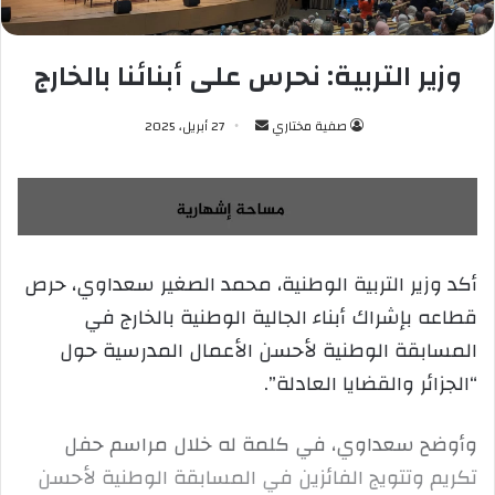
وزير التربية: نحرس على أبنائنا بالخارج
صفية مختاري
أ
27 أبريل، 2025
ر
س
ل
ب
ر
أكد وزير التربية الوطنية، محمد الصغير سعداوي، حرص
ي
قطاعه بإشراك أبناء الجالية الوطنية بالخارج في
د
ا
المسابقة الوطنية لأحسن الأعمال المدرسية حول
إ
“الجزائر والقضايا العادلة”.
ل
ك
وأوضح سعداوي، في كلمة له خلال مراسم حفل
ت
ر
تكريم وتتويج الفائزين في المسابقة الوطنية لأحسن