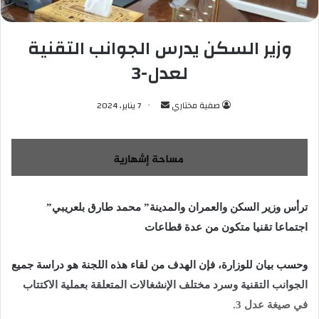
وزير السكن يدرس الجوانب التقنية
لعدل-3
صفية مختاري
أ
7 يناير، 2024
ر
س
ل
ب
ر
ي
ترأس وزير السكن والعمران والمدينة” محمد طارق بلعريبي”
د
اجتماعا تقنيا متكون من عدة قطاعات
ا
إ
وحسب بيان للوزارة، فإن الهدف من لقاء هذه اللجنة هو دراسة جميع
ل
الجوانب التقنية وسرد مختلف الإنشغالات المتعلقة بعملية الاكتتاب
ك
في صيغة عدل 3.
ت