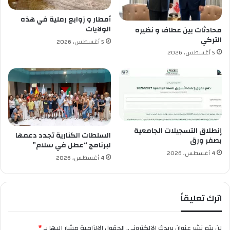
ة
ي
ا
ة
أمطار و زوابع رملية في هذه
ل
ل
الولايات
محادثات بين عطاف و نظيره
غ
م
التركي
5 أغسطس، 2026
ا
ر
5 أغسطس، 2026
ز
ا
ا
ق
ل
ب
ط
ة
ب
ت
ي
م
ع
و
إنطلاق التسجيلات الجامعية
ي
ي
السلطات الكنارية تجدد دعمها
بصفر ورق
ن
لبرنامج “عطل في سلام”
4 أغسطس، 2026
ا
4 أغسطس، 2026
ل
س
و
اترك تعليقاً
ق
ب
ا
لن يتم نشر عنوان بريدك الإلكتروني.
الحقول الإلزامية مشار إليها بـ
*
ل