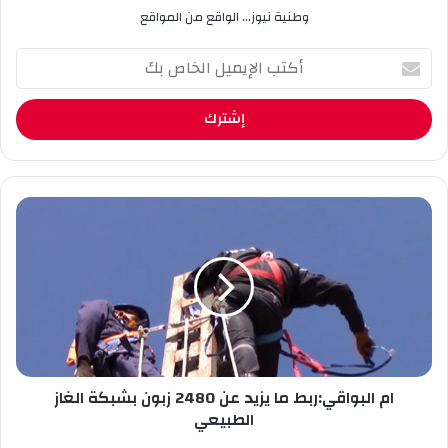
وطنية نيوز... الواقع من المواقع
أ
ك
ت
ب
ا
ل
إ
ي
ا
م
م
ي
ا
ل
ل
ا
ب
ل
و
خ
ا
ا
ق
ص
ي
ب
ام البواقي:ربط ما يزيد عن 2480 زبون بشبكة الغاز
:
ك
ر
الطبيعي
ب