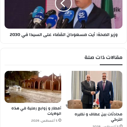
ل
ا
وأن الحركة الاقتصادية في البلاد تعطي إمكانية
ف
ل
التوظيف بسهولة والطلبات عن منحة البطالة قلت
ط
ص
ف
ح
بكثير ولم تتجاوز 266 ألف طلب.
ل
ة
وزير الصحة: أيت مسعودان القضاء على السيدا في 2030
:
أ
ي
ت
مقالات ذات صلة
م
س
ع
و
د
ا
ن
ا
ل
أمطار و زوابع رملية في هذه
ق
الولايات
محادثات بين عطاف و نظيره
ض
التركي
5 أغسطس، 2026
ا
5 أغسطس، 2026