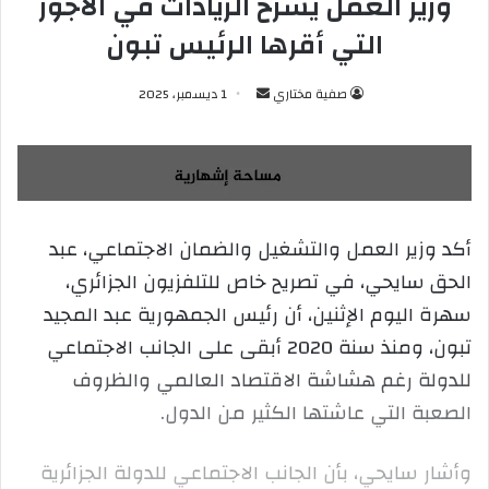
وزير العمل يشرح الزيادات في الأجور
التي أقرها الرئيس تبون
صفية مختاري
أ
1 ديسمبر، 2025
ر
س
ل
ب
ر
أكد وزير العمل والتشغيل والضمان الاجتماعي، عبد
ي
الحق سايحي، في تصريح خاص للتلفزيون الجزائري،
د
ا
سهرة اليوم الإثنين، أن رئيس الجمهورية عبد المجيد
إ
تبون، ومنذ سنة 2020 أبقى على الجانب الاجتماعي
ل
للدولة رغم هشاشة الاقتصاد العالمي والظروف
ك
الصعبة التي عاشتها الكثير من الدول.
ت
ر
و
وأشار سايحي، بأن الجانب الاجتماعي للدولة الجزائرية
ن