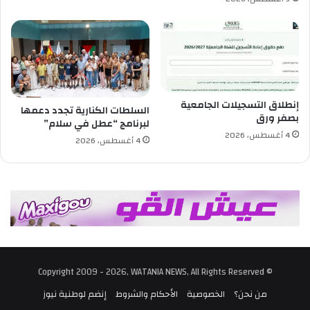
ء
ع
ل
ى
ا
ل
س
إنطلاق التسجيلات الجامعية
ي
السلطات الكنارية تجدد دعمها
بصفر ورق
د
لبرنامج “عطل في سلام”
4 أغسطس، 2026
ا
4 أغسطس، 2026
ف
ي
2
0
3
0
© Copyright 2009 - 2026, WATANIA NEWS, All Rights Reserved
من نحن؟
الخصوصية
الأحكام والشروط
إنضم لوطنية نيوز