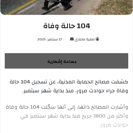
104 حالة وفاة
صفية مختاري
أ
17 سبتمبر، 2025
ر
س
ل
ب
ر
كشفت مصالح الحماية المدنية، عن تسجيل 104 حالة
ي
وفاة جراء حوادث مرور، منذ بداية شهر سبتمبر.
د
ا
إ
وأشارت المصالح ذاتها، إلى أنها سجّلت 104 حالة وفاة
ل
وأكثر من 3800 جريح منذ بداية شهر سبتمبر في
ك
حوادث مرور.
ت
ر