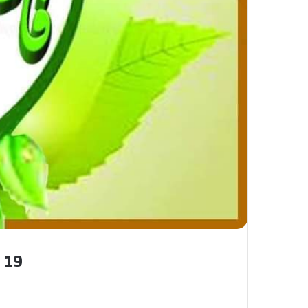
19 شاب يطلقون العزوبية في حفل زواج جماعي