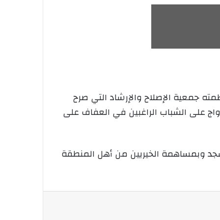
قران 19 شاب في حفل زواج جماعي نظمته جمعية الإصلاح والإرشاد التي صرح
زواج على الشباب الراغبين في العفاف على
مسجد وبمساهمة الخيريين من أهل المنطقة