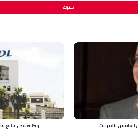
و
ك
ا
ل
ة
ع
د
ل
ت
ت
ا
ب
ع
ل الخامس للانترنيت
وكالة عدل تتابع قض
ق
ض