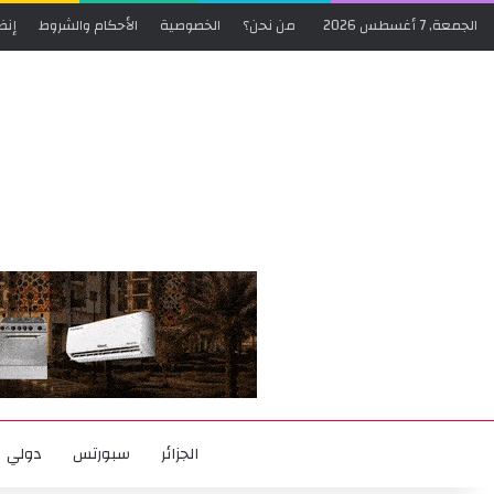
الجمعة, 7 أغسطس 2026
من نحن؟
الخصوصية
الأحكام والشروط
إنض
الجزائر
سبورتس
دولي