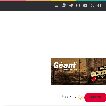
‫X
فيسبوك
‫YouTube
انستقرام
تيلقرام
تسجيل الدخول
إضافة عمود جانبي
27
℃
WEB TV
الجزائر