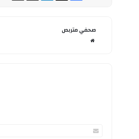
صحفي متربص
مو
قع
الوي
ب
أ
ك