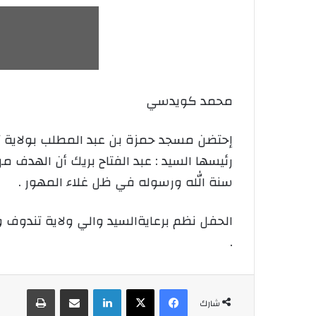
محمد كويدسي
رئيسها السيد : عبد الفتاح بريك أن الهدف 
سنة الله ورسوله في ظل غلاء المهور .
الحفل نظم برعايةالسيد والي ولاية تندوف 
.
فيسبوك
‫X
لينكدإن
شارك عبر الإيميل
طباعة
شارك