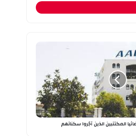
ائيا المكتتبين الذين أجّروا سكناتهم