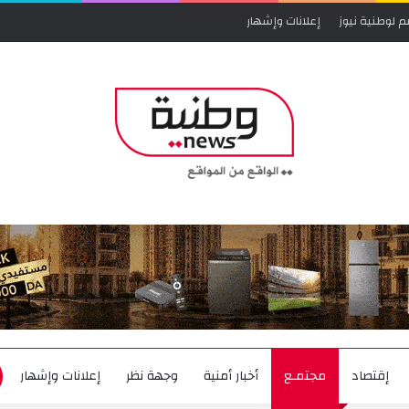
م لوطنية نيوز
إعلانات وإشهار
إقتصاد
مجتمـع
أخبار أمنية
وجهة نظر
إعلانات وإشهار