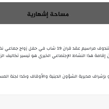
ر
س
ل
ب
ر
ي
د
ا
إ
إحتضن مسجد حمزة بن عبد المطلب بولاية تندوف مراسيم عقد 
ل
من إقامة هذا النشاط الإجتماعي الخيري هو تيسير تكاليف ال
ك
ت
ر
و بإشراف مديرية الشؤون الدينية والأوقاف وكدا لجنة ال
و
ن
ي
ا