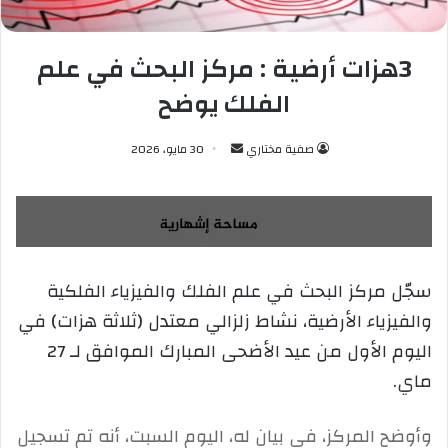
3هزات أرضية : مركز البحث في علم
الفلك يوضح
صفية مختاري
أ
30 مايو، 2026
ر
س
ل
ب
ر
سجّل مركز البحث في علم الفلك والفيزياء الفلكية
ي
والفيزياء الأرضية، نشاط زلزالي معتدل (ثلاثة هزات) في
د
ا
اليوم الأول من عيد الأضحى المبارك الموافق لـ 27
إ
ماي.
ل
ك
وأوضح المركز، في بيان له، اليوم السبت، أنه تم تسجيل
ت