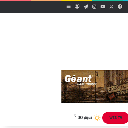
‫X
فيسبوك
‫YouTube
انستقرام
تيلقرام
تسجيل الدخول
إضافة عمود جانبي
30
℃
WEB TV
الجزائر