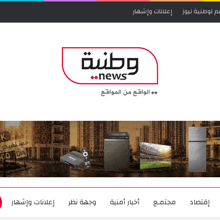
م لوطنية نيوز
إعلانات وإشهار
إقتصاد
مجتمـع
أخبار أمنية
وجهة نظر
إعلانات وإشهار