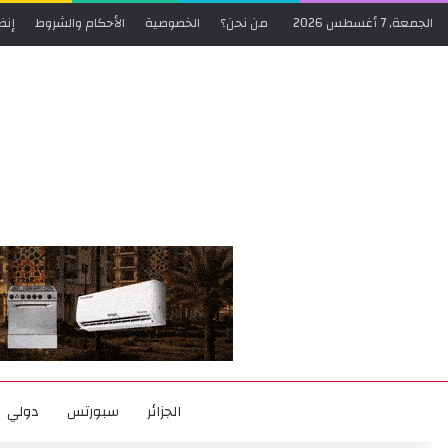
الجمعة, 7 أغسطس 2026
من نحن؟
الخصوصية
الأحكام والشروط
إنض
الجزائر
سبورتس
دولي