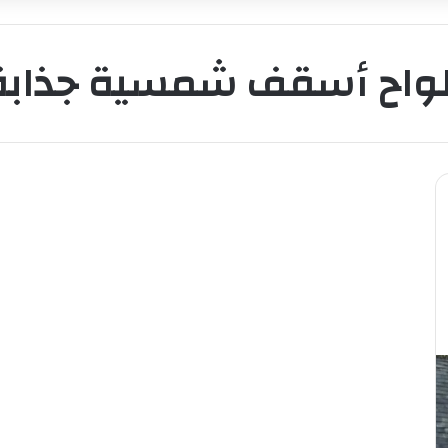
لواح أسقف شمسية جذابة