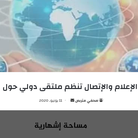
لإعلام والإتصال تنظم ملتقى دولي حول ال
صحفي متربص
أ
11 يونيو، 2020
ر
س
ل
ب
ر