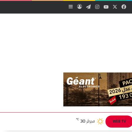
‫X
فيسبوك
‫YouTube
انستقرام
تيلقرام
تسجيل الدخول
إضافة عمود جانبي
30
℃
WEB TV
الجزائر