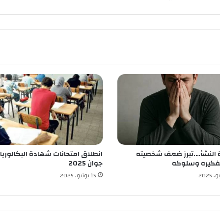
س
ت
ع
م
ل
ي
ا
ل
ط
ر
ي
ق
ب
و
النشأ….تبرز ضعف شخصيته
انطلاق امتحانات شهادة البكالوريا
ل
فكيره وسلوكه
جوان 2025
ا
ي
15 يونيو، 2025
ة
خ
ن
ش