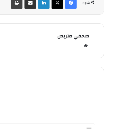
شارك
صحفي متربص
مو
قع
الوي
ب
أ