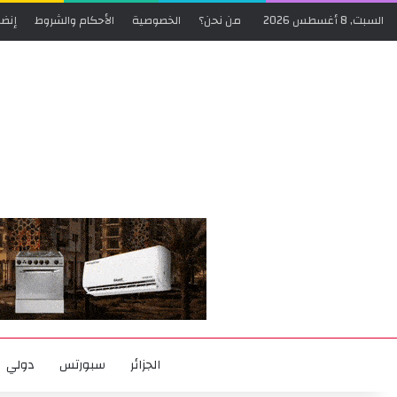
السبت, 8 أغسطس 2026
من نحن؟
الخصوصية
الأحكام والشروط
إنضم
الجزائر
سبورتس
دولي