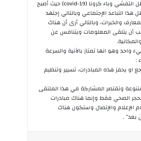
وفي تعليقه على الحدث قال: الدكتور نصر الدين مهداوي رئيس الملتقى “يأتي موضوع الملتقى في ظل التفشي وباء كرونا (covid-19) حيث أصبح
ذا التباعد الإجتماعي وبالتالي إجتهد
عارف والخبرات، وبالتالي أرى أن هناك
لب أن يتلقى المعلومات ويتنافس عن
المكانية.
 واحد وهو انها تمتاز بالآنية والسرعة
 :
 او يحفز هذه المبادرات، تسيير وتنظيم
متنوعة وتقتصر المشاركة في هذا الملتقى
الحجر الصحي فقط وإنما هناك مبادرات
 الإعلام والإتصال وستكون هناك
بعد” .