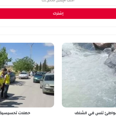
ح
م
ل
ا
ت
ت
ح
س
ي
س
ي
ة
ل
بشواطئ تنس في الشلف
حملات تحسيسية 
م