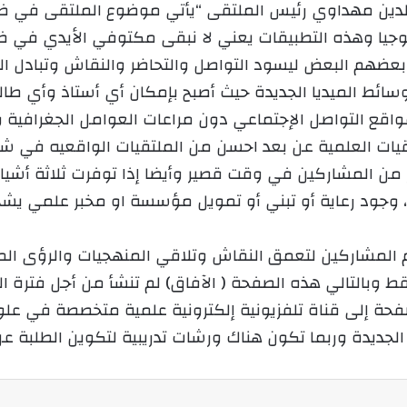
جيا وهذه التطبيقات يعني لا نبقى مكتوفي الأيدي في ظل ه
 بعضهم البعض ليسود التواصل والتحاضر والنقاش وتبادل الم
سائط الميديا الجديدة حيث أصبح بإمكان أي أستاذ وأي طا
اقع التواصل الإجتماعي دون مراعات العوامل الجغرافية و
لتقيات العلمية عن بعد احسن من الملتقيات الواقعيه في شيء
 من المشاركين في وقت قصير وأيضا إذا توفرت ثلاثة أشياء
، وجود رعاية أو تبني أو تمويل مؤسسة او مخبر علمي يشجع
ام المشاركين لتعمق النقاش وتلاقي المنهجيات والرؤى ال
قط وبالتالي هذه الصفحة ( الآفاق) لم تنشأ من أجل فترة 
ة إلى قناة تلفزيونية إلكترونية علمية متخصصة في علوم
الجديدة وربما تكون هناك ورشات تدريبية لتكوين الطلبة عن 