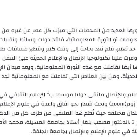
ي
د
ا
إ
ها العديد من المحطات التي ميزت كل عصر عن غيره من الع
ل
مات أو الثورة المعلوماتية، فلقد حولت وسائط وتقنيات ال
ك
حد تعبير، فلم نعد بحاجة إلى وقت كبير وقطع مسافات طويل
ت
وفرت علينا تكنولوجيا الإتصال والإعلام الحديثة عبئ التنق
ر
و
ا أيضا تفاعلت مع هذه الثورة المعلوماتية، ويعد میدان الإع
ن
الحديثة، ومن بين العناصر التي تفاعلت مع المعلوماتية نجد
ي
ا
ام والإتصال ملتقى دوليا موسما ب” الإعلام الثقافي في 
وذلك يوم السبت 13 جوان 2020 عبر منصت زوم(zoom) وتحت شعار نحو آفاق و
 بلدان مختلفة حيث نُظم هذا الملتقى من طرف كل من الدك
سطيف 2 وباحث دكتوراه في جامعة الجزائر 3 ،الدكتور مصعب بلغار أستاذ بجامعة ا