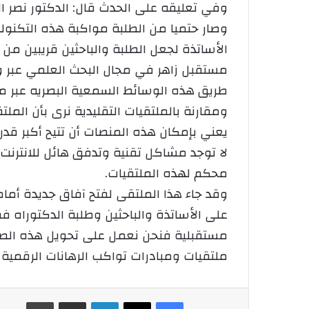
وصار حتميا من الطلبة مواكبة هذه التكنولو
الأساتذة لجعل الطلبة والباحثين قريبين من
مستقبل زاهر في مجال البحث العلمي عبر و
طريق هذه الوسائط السمعية البصريه عبر مو
ومقارنة بالملتقيات التقليدية نرى بأن الم
يعني بإمكان هذه المنصات أن تتيح أكبر قدر
لا توجد مشاكل تقنية وتدفق هائل للانترنت
محكم لهذه الملتقيات.
وقد جاء هذا الملتقى لفتح آفاق جديدة أم
على الأساتذة والباحثين وطلبة الدكتوراه ف
مستقبلية فنحن نعمل على تحويل هذه الصفح
ملتقيات ومبادرات تواكب الرهانات الرقمية 
فيسبوك
‫X
لينكدإن
شارك عبر الإيميل
طباعة