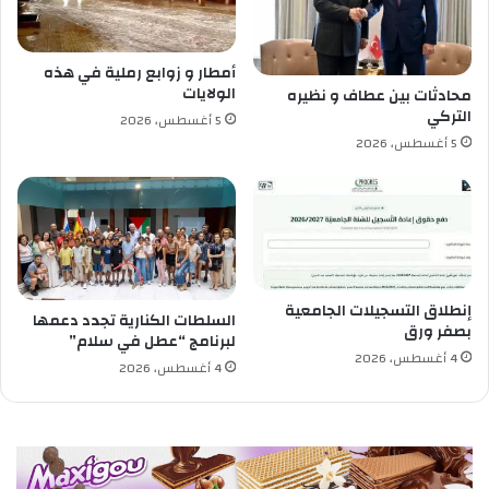
ت
ن
ي
أمطار و زوابع رملية في هذه
ا
الولايات
محادثات بين عطاف و نظيره
ل
التركي
5 أغسطس، 2026
خ
5 أغسطس، 2026
ر
ف
ا
ن
ا
ل
م
إنطلاق التسجيلات الجامعية
س
السلطات الكنارية تجدد دعمها
بصفر ورق
ت
لبرنامج “عطل في سلام”
و
4 أغسطس، 2026
4 أغسطس، 2026
ر
د
ة