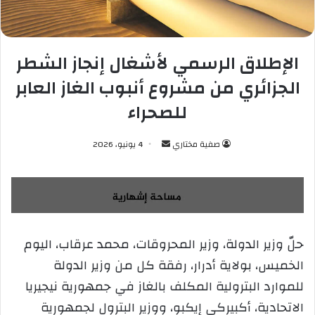
الإطلاق الرسمي لأشغال إنجاز الشطر
الجزائري من مشروع أنبوب الغاز العابر
للصحراء
صفية مختاري
أ
4 يونيو، 2026
ر
س
ل
ب
ر
حلّ وزير الدولة، وزير المحروقات، محمد عرقاب، اليوم
ي
الخميس، بولاية أدرار، رفقة كل من وزير الدولة
د
ا
للموارد البترولية المكلف بالغاز في جمهورية نيجيريا
إ
الاتحادية، أكبيركي إيكبو، ووزير البترول لجمهورية
ل